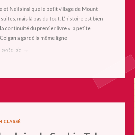
et Neil ainsi que le petit village de Mount
uites, mais là pas du tout. L’histoire est bien
a continuité du premier livre « la petite
Colgan a gardé la même ligne
« Une
a suite de
→
saison
à
la
petite
boulangerie,
de
Jenny
LIÉ
N CLASSÉ
Colgan »
NS