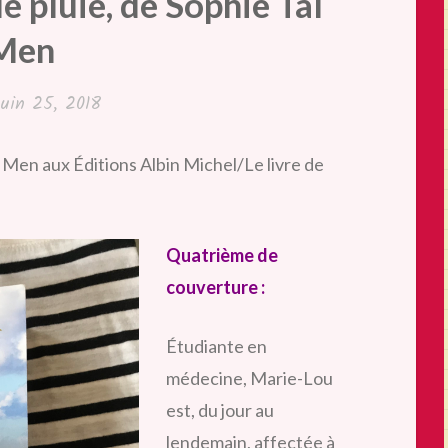
e pluie, de Sophie Tal
Men
juin 25, 2018
l Men aux Éditions Albin Michel/Le livre de
Quatrième de
couverture :
Étudiante en
médecine, Marie-Lou
est, du jour au
lendemain, affectée à