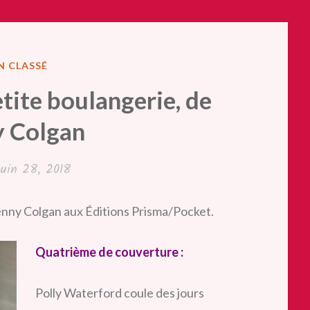
LIÉ
N CLASSÉ
NS
etite boulangerie, de
y Colgan
juin 28, 2018
Jenny Colgan aux Éditions Prisma/Pocket.
Quatrième de couverture :
Polly Waterford coule des jours