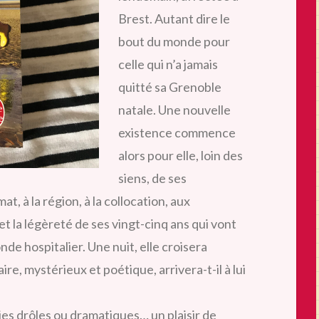
Brest. Autant dire le
bout du monde pour
celle qui n’a jamais
quitté sa Grenoble
natale. Une nouvelle
existence commence
alors pour elle, loin des
siens, de ses
mat, à la région, à la collocation, aux
et la légèreté de ses vingt-cinq ans qui vont
de hospitalier. Une nuit, elle croisera
re, mystérieux et poétique, arrivera-t-il à lui
ies drôles ou dramatiques… un plaisir de