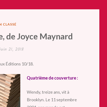
de
Sophie
Tal
LIÉ
N CLASSÉ
Men »
NS
ge, de Joyce Maynard
juin 21, 2018
ux Éditions 10/18.
Quatrième de couverture :
Wendy, treize ans, vit à
Brooklyn. Le 11 septembre