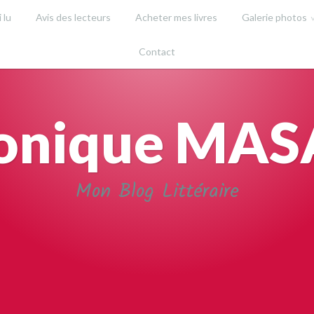
i lu
Avis des lecteurs
Acheter mes livres
Galerie photos
Contact
onique MA
Mon Blog Littéraire