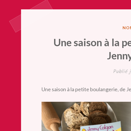
PUB
NO
DA
Une saison à la p
Jenn
Publié
Une saison à la petite boulangerie, de 