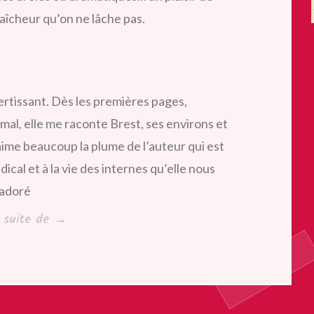
raîcheur qu’on ne lâche pas.
ertissant. Dès les premières pages,
mal, elle me raconte Brest, ses environs et
’aime beaucoup la plume de l’auteur qui est
dical et à la vie des internes qu’elle nous
 adoré
« Les
a suite de
→
yeux
couleur
de
pluie,