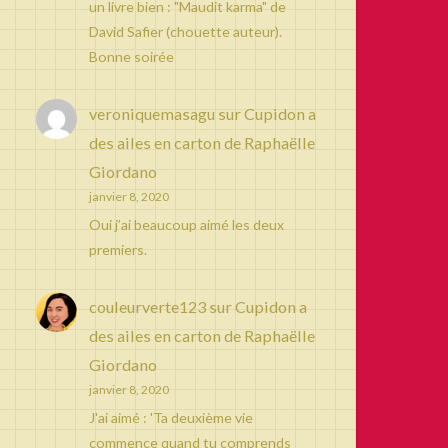
un livre bien : "Maudit karma" de
David Safier (chouette auteur).
Bonne soirée
veroniquemasagu
sur
Cupidon a
des ailes en carton de Raphaëlle
Giordano
janvier 8, 2020
Oui j’ai beaucoup aimé les deux
premiers.
couleurverte123
sur
Cupidon a
des ailes en carton de Raphaëlle
Giordano
janvier 8, 2020
J'ai aimé : 'Ta deuxième vie
commence quand tu comprends