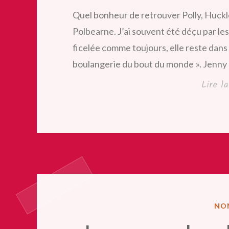
Quel bonheur de retrouver Polly, Huckle 
Polbearne. J’ai souvent été déçu par les s
ficelée comme toujours, elle reste dans l
boulangerie du bout du monde ». Jenny 
Lire l
PUB
NO
DA