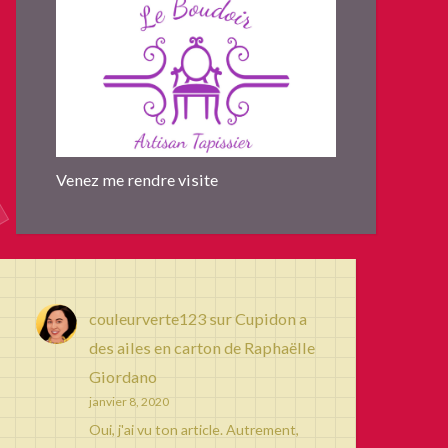
Venez me rendre visite
couleurverte123
sur
Cupidon a
des ailes en carton de Raphaëlle
Giordano
janvier 8, 2020
Oui, j'ai vu ton article. Autrement,