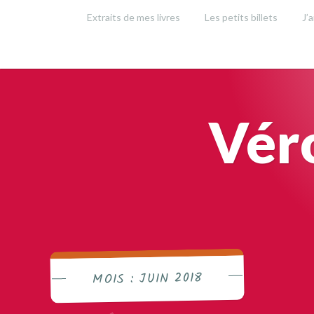
Accéder
Extraits de mes livres
Les petits billets
J’a
au
contenu
principal
Vér
JUIN 2018
MOIS :