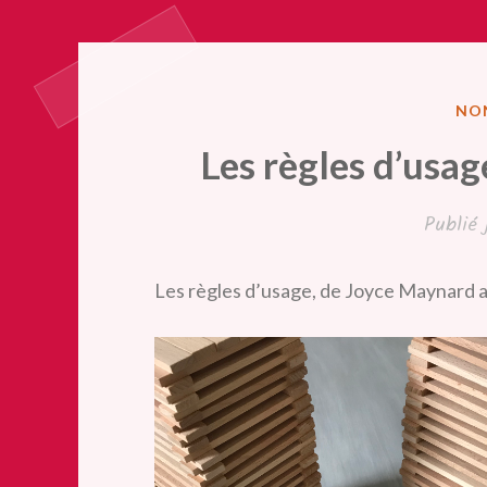
PUB
NO
DA
Les règles d’usa
Publié
Les règles d’usage, de Joyce Maynard a