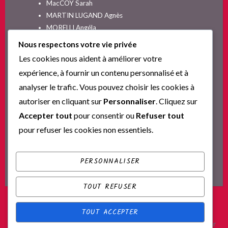
MacCOY Sarah
MARTIN LUGAND Agnès
MORELLI Angéla
MOYES Jojo
Nous respectons votre vie privée
NELSON SPIELMAN Lori
Les cookies nous aident à améliorer votre
Non classé
expérience, à fournir un contenu personnalisé et à
PINGUILLY Yves
analyser le trafic. Vous pouvez choisir les cookies à
RIVA Alex
autoriser en cliquant sur
Personnaliser
. Cliquez sur
SESKIS Tina
SOLNON Jean-François
Accepter tout
pour consentir ou
Refuser tout
SPARKS Nicholas
pour refuser les cookies non essentiels.
Ta nouvelle vie commence ici
YVERT Sylvie
PERSONNALISER
TOUT REFUSER
TOUT ACCEPTER
Fièrement propulsé par WordPress
|
Thème : Scratchpad par