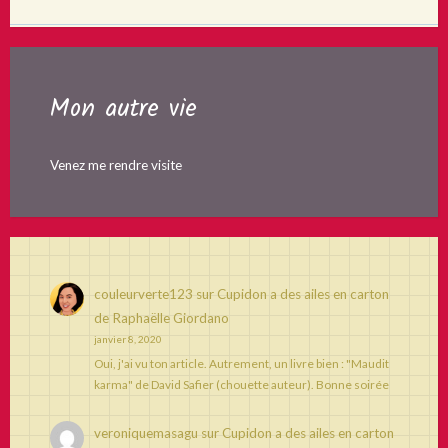
Mon autre vie
Venez me rendre visite
couleurverte123
sur
Cupidon a des ailes en carton
de Raphaëlle Giordano
janvier 8, 2020
Oui, j'ai vu ton article. Autrement, un livre bien : "Maudit
karma" de David Safier (chouette auteur). Bonne soirée
veroniquemasagu
sur
Cupidon a des ailes en carton