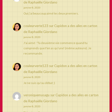
de Raphaëlle Giordano
janvier 8, 2020
Oui j’ai beaucoup aimé les deux premiers.
couleurverte123
sur
Cupidon a des ailes en carton
de Raphaëlle Giordano
janvier 8, 2020
J'ai aimé : 'Ta deuxième vie commence quand tu
comprends que t'en as qu'une' (même auteure). Je
recommande.
couleurverte123
sur
Cupidon a des ailes en carton
de Raphaëlle Giordano
janvier 8, 2020
Je ne suis qu'au début ;)
veroniquemasagu
sur
Cupidon a des ailes en carton
de Raphaëlle Giordano
janvier 8, 2020