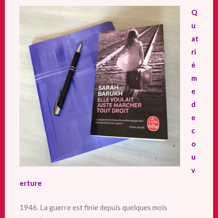
Q
u
at
ri
è
m
e
d
e
c
o
u
v
erture
1946. La guerre est finie depuis quelques mois