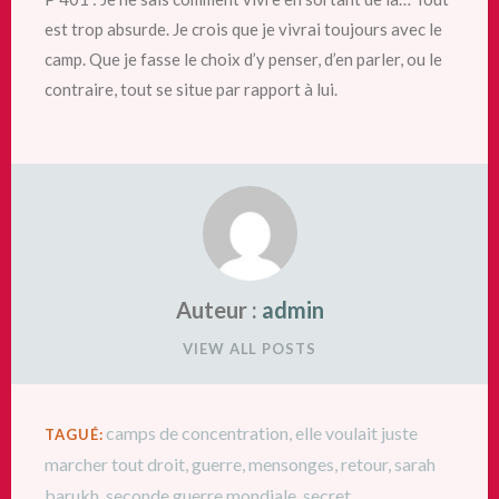
est trop absurde. Je crois que je vivrai toujours avec le
camp. Que je fasse le choix d’y penser, d’en parler, ou le
contraire, tout se situe par rapport à lui.
Auteur :
admin
VIEW ALL POSTS
camps de concentration
,
elle voulait juste
TAGUÉ:
marcher tout droit
,
guerre
,
mensonges
,
retour
,
sarah
barukh
,
seconde guerre mondiale
,
secret