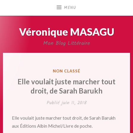
Accéder
MENU
au
contenu
principal
Véronique MASAGU
Mon Blog Littéraire
PUBLIÉ
NON CLASSÉ
DANS
Elle voulait juste marcher tout
droit, de Sarah Barukh
Publié
juin 11, 2018
Elle voulait juste marcher tout droit, de Sarah Barukh
aux Éditions Albin Michel/Livre de poche.