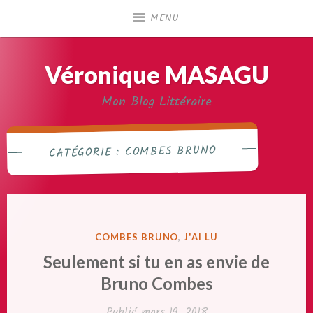
Accéder
MENU
au
contenu
principal
Véronique MASAGU
Mon Blog Littéraire
COMBES BRUNO
CATÉGORIE :
PUBLIÉ
COMBES BRUNO
,
J'AI LU
DANS
Seulement si tu en as envie de
Bruno Combes
Publié
mars 19, 2018