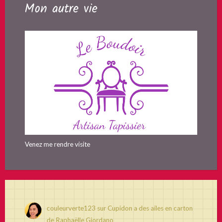
Mon autre vie
Venez me rendre visite
couleurverte123
sur
Cupidon a des ailes en carton
de Raphaëlle Giordano