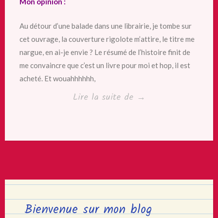
Mon opinion :
Au détour d’une balade dans une librairie, je tombe sur
cet ouvrage, la couverture rigolote m’attire, le titre me
nargue, en ai-je envie ? Le résumé de l’histoire finit de
me convaincre que c’est un livre pour moi et hop, il est
acheté. Et wouahhhhhh,
« Seulement
Lire la suite de
→
si
tu
en
as
envie
de
Bruno
Bienvenue sur mon blog