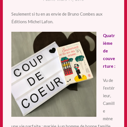
Seulement si tu en as envie de Bruno Combes aux
Éditions Michel Lafon.
Quatr
ième
de
couve
rture :
Vu de
l’extér
ieur,
Camill
e
mène
une vie parfaite : mariée à un homme de bonne famille,