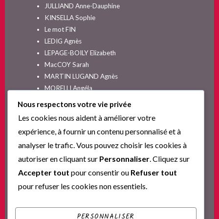
JULLIAND Anne-Dauphine
KINSELLA Sophie
Le mot FIN
LEDIG Agnès
LEPAGE-BOILY Elizabeth
MacCOY Sarah
MARTIN LUGAND Agnès
MORELLI Angéla
MOYES Jojo
Nous respectons votre vie privée
NELSON SPIELMAN Lori
Les cookies nous aident à améliorer votre
Non classé
expérience, à fournir un contenu personnalisé et à
PINGUILLY Yves
analyser le trafic. Vous pouvez choisir les cookies à
RIVA Alex
autoriser en cliquant sur
Personnaliser
. Cliquez sur
SESKIS Tina
SOLNON Jean-François
Accepter tout
pour consentir ou
Refuser tout
SPARKS Nicholas
pour refuser les cookies non essentiels.
Ta nouvelle vie commence ici
YVERT Sylvie
PERSONNALISER