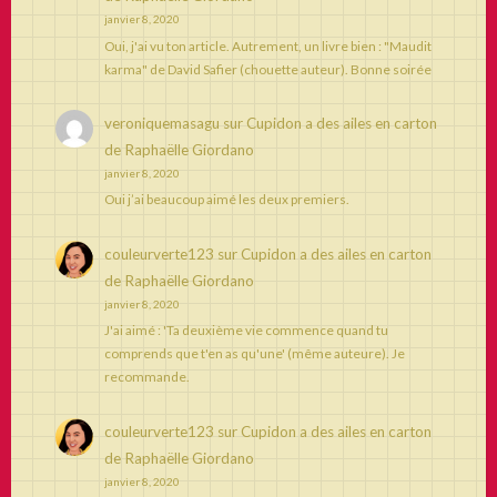
janvier 8, 2020
Oui, j'ai vu ton article. Autrement, un livre bien : "Maudit
karma" de David Safier (chouette auteur). Bonne soirée
veroniquemasagu
sur
Cupidon a des ailes en carton
de Raphaëlle Giordano
janvier 8, 2020
Oui j’ai beaucoup aimé les deux premiers.
couleurverte123
sur
Cupidon a des ailes en carton
de Raphaëlle Giordano
janvier 8, 2020
J'ai aimé : 'Ta deuxième vie commence quand tu
comprends que t'en as qu'une' (même auteure). Je
recommande.
couleurverte123
sur
Cupidon a des ailes en carton
de Raphaëlle Giordano
janvier 8, 2020