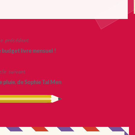
le précédent
 budget livre mensuel !
cle suivant
e pluie, de Sophie Tal Men