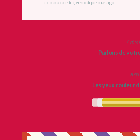
commence ici
,
veronique masagu
Artic
Navigation
Parlons de votre
de
l’article
Arti
Les yeux couleur d