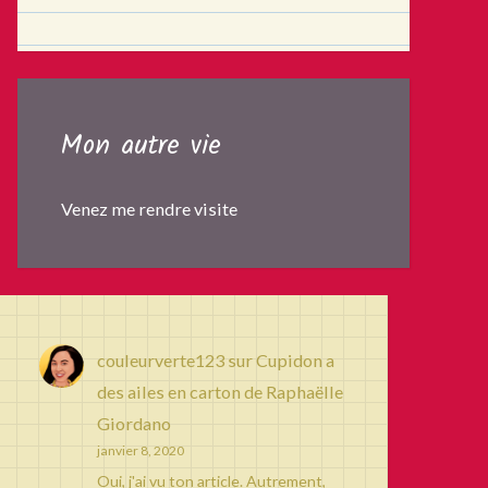
Mon autre vie
Venez me rendre visite
couleurverte123
sur
Cupidon a
des ailes en carton de Raphaëlle
Giordano
janvier 8, 2020
Oui, j'ai vu ton article. Autrement,