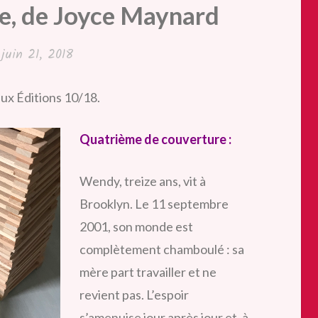
ge, de Joyce Maynard
é
juin 21, 2018
ux Éditions 10/18.
Quatrième de couverture :
Wendy, treize ans, vit à
Brooklyn. Le 11 septembre
2001, son monde est
complètement chamboulé : sa
mère part travailler et ne
revient pas. L’espoir
s’amenuise jour après jour et, à