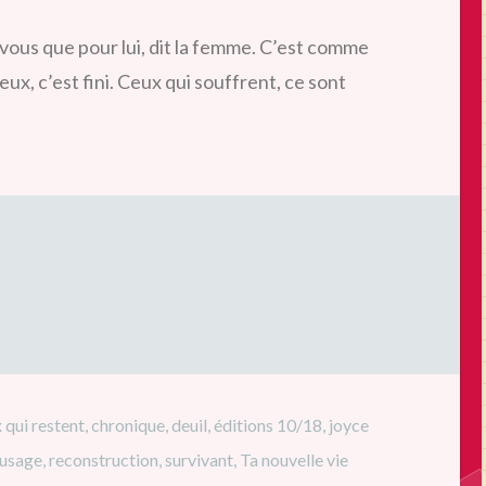
 vous que pour lui, dit la femme. C’est comme
ux, c’est fini. Ceux qui souffrent, ce sont
 qui restent
,
chronique
,
deuil
,
éditions 10/18
,
joyce
'usage
,
reconstruction
,
survivant
,
Ta nouvelle vie