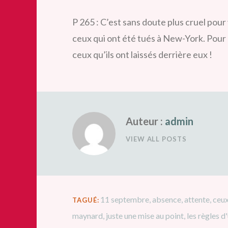
P 265 : C’est sans doute plus cruel pour
ceux qui ont été tués à New-York. Pour e
ceux qu’ils ont laissés derrière eux !
Auteur :
admin
VIEW ALL POSTS
11 septembre
,
absence
,
attente
,
ceux
TAGUÉ:
maynard
,
juste une mise au point
,
les règles d