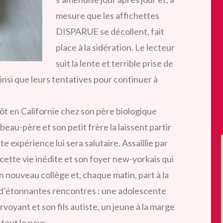
mesure que les affichettes
DISPARUE se décollent, fait
place à la sidération. Le lecteur
suit la lente et terrible prise de
insi que leurs tentatives pour continuer à
tôt en Californie chez son père biologique
 beau-père et son petit frère la laissent partir
te expérience lui sera salutaire. Assaillie par
 cette vie inédite et son foyer new-yorkais qui
on nouveau collège et, chaque matin, part à la
t d’étonnantes rencontres : une adolescente
rvoyant et son fils autiste, un jeune à la marge
tout le pays.