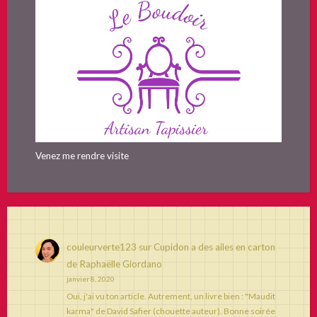
Venez me rendre visite
couleurverte123
sur
Cupidon a des ailes en carton
de Raphaëlle Giordano
janvier 8, 2020
Oui, j'ai vu ton article. Autrement, un livre bien : "Maudit
karma" de David Safier (chouette auteur). Bonne soirée