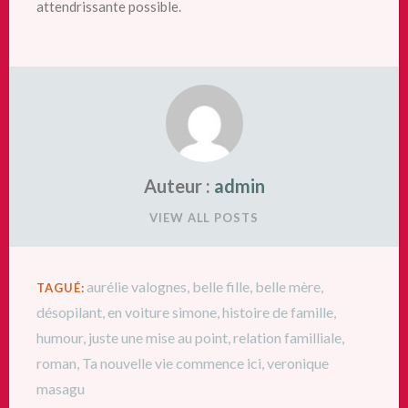
attendrissante possible.
Auteur :
admin
VIEW ALL POSTS
aurélie valognes
,
belle fille
,
belle mère
,
TAGUÉ:
désopilant
,
en voiture simone
,
histoire de famille
,
humour
,
juste une mise au point
,
relation familliale
,
roman
,
Ta nouvelle vie commence ici
,
veronique
masagu