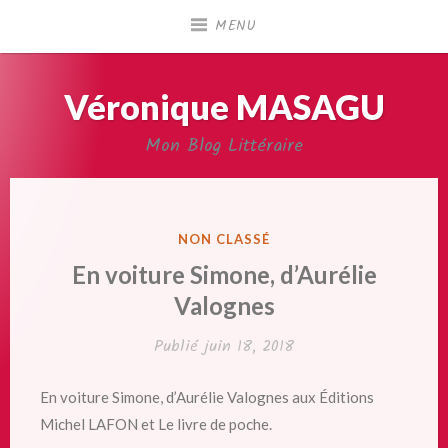
Accéder
MENU
au
contenu
principal
Véronique MASAGU
Mon Blog Littéraire
PUBLIÉ
NON CLASSÉ
DANS
En voiture Simone, d’Aurélie
Valognes
Publié
juin 18, 2018
En voiture Simone, d’Aurélie Valognes aux Éditions
Michel LAFON et Le livre de poche.