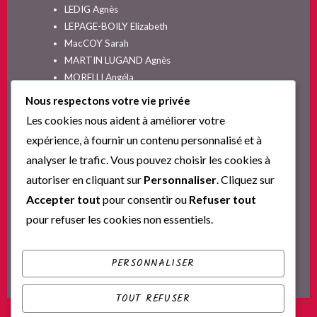
LEDIG Agnès
LEPAGE-BOILY Elizabeth
MacCOY Sarah
MARTIN LUGAND Agnès
MORELLI Angéla
MOYES Jojo
Nous respectons votre vie privée
NELSON SPIELMAN Lori
Les cookies nous aident à améliorer votre
Non classé
expérience, à fournir un contenu personnalisé et à
PINGUILLY Yves
analyser le trafic. Vous pouvez choisir les cookies à
RIVA Alex
autoriser en cliquant sur
Personnaliser
. Cliquez sur
SESKIS Tina
SOLNON Jean-François
Accepter tout
pour consentir ou
Refuser tout
SPARKS Nicholas
pour refuser les cookies non essentiels.
Ta nouvelle vie commence ici
YVERT Sylvie
PERSONNALISER
TOUT REFUSER