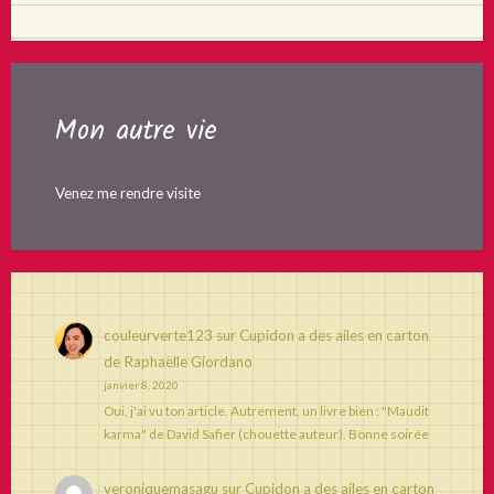
Mon autre vie
Venez me rendre visite
couleurverte123
sur
Cupidon a des ailes en carton
de Raphaëlle Giordano
janvier 8, 2020
Oui, j'ai vu ton article. Autrement, un livre bien : "Maudit
karma" de David Safier (chouette auteur). Bonne soirée
veroniquemasagu
sur
Cupidon a des ailes en carton