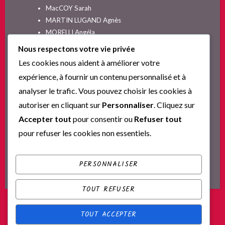
MacCOY Sarah
MARTIN LUGAND Agnès
MORELLI Angéla
MOYES Jojo
Nous respectons votre vie privée
NELSON SPIELMAN Lori
Les cookies nous aident à améliorer votre
Non classé
expérience, à fournir un contenu personnalisé et à
PINGUILLY Yves
analyser le trafic. Vous pouvez choisir les cookies à
RIVA Alex
autoriser en cliquant sur
Personnaliser
. Cliquez sur
SESKIS Tina
SOLNON Jean-François
Accepter tout
pour consentir ou
Refuser tout
SPARKS Nicholas
pour refuser les cookies non essentiels.
Ta nouvelle vie commence ici
YVERT Sylvie
PERSONNALISER
TOUT REFUSER
TOUT ACCEPTER