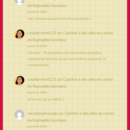
de Raphaëlle Giordano
janvier 8, 2020
Oui j’ai beaucoup aimé les deux premiers.
couleurverte123
sur
Cupidon a des ailes en carton
de Raphaëlle Giordano
janvier 8, 2020
J'ai aimé : 'Ta deuxième vie commence quand tu
comprends que t'en as qu'une' (même auteure). Je
recommande.
couleurverte123
sur
Cupidon a des ailes en carton
de Raphaëlle Giordano
janvier 8, 2020
Je ne suis qu'au début ;)
veroniquemasagu
sur
Cupidon a des ailes en carton
de Raphaëlle Giordano
janvier 8, 2020