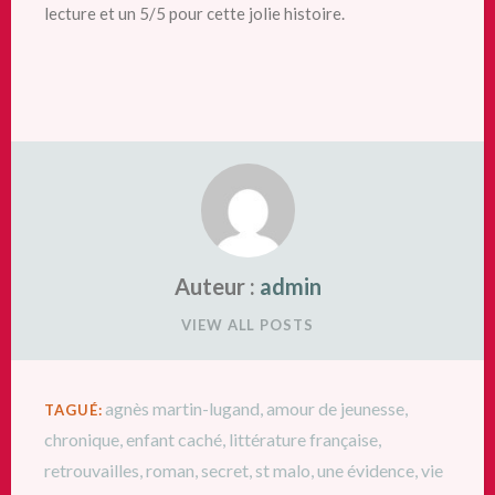
lecture et un 5/5 pour cette jolie histoire.
Auteur :
admin
VIEW ALL POSTS
agnès martin-lugand
,
amour de jeunesse
,
TAGUÉ:
chronique
,
enfant caché
,
littérature française
,
retrouvailles
,
roman
,
secret
,
st malo
,
une évidence
,
vie