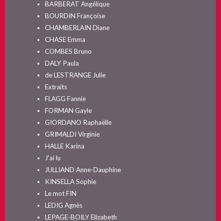
BARBERAT Angélique
BOURDIN Françoise
CHAMBERLAIN Diane
CHASE Emma
COMBES Bruno
DALY Paula
de LESTRANGE Julie
Extraits
FLAGG Fannie
FORMAN Gayle
GIORDANO Raphaëlle
GRIMALDI Virginie
HALLE Karina
J'ai lu
JULLIAND Anne-Dauphine
KINSELLA Sophie
Le mot FIN
LEDIG Agnès
LEPAGE-BOILY Elizabeth