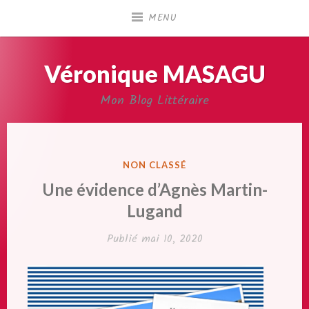
Accéder
MENU
au
contenu
principal
Véronique MASAGU
Mon Blog Littéraire
PUBLIÉ
NON CLASSÉ
DANS
Une évidence d’Agnès Martin-
Lugand
Publié
mai 10, 2020