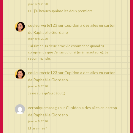
janvier 8, 2020
Oui j’ai beaucoup aimé les deux premiers.
couleurverte123
sur
Cupidon a des ailes en carton
de Raphaëlle Giordano
janvier 8, 2020
J'ai aimé : 'Ta deuxième vie commence quand tu
comprends que t'en as qu'une' (même auteure). Je
recommande.
couleurverte123
sur
Cupidon a des ailes en carton
de Raphaëlle Giordano
janvier 8, 2020
Je ne suis qu'au début ;)
veroniquemasagu
sur
Cupidon a des ailes en carton
de Raphaëlle Giordano
janvier 8, 2020
Et tu aimes?