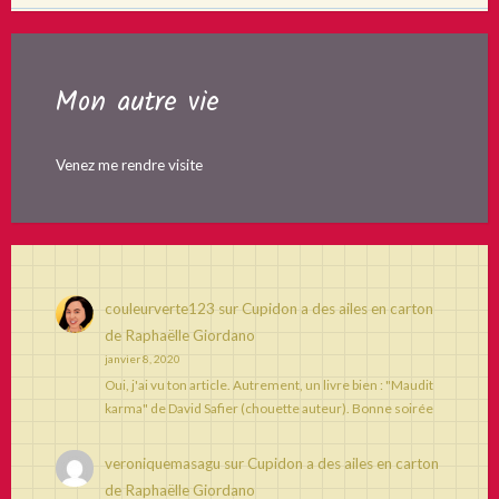
Mon autre vie
Venez me rendre visite
couleurverte123
sur
Cupidon a des ailes en carton
de Raphaëlle Giordano
janvier 8, 2020
Oui, j'ai vu ton article. Autrement, un livre bien : "Maudit
karma" de David Safier (chouette auteur). Bonne soirée
veroniquemasagu
sur
Cupidon a des ailes en carton
de Raphaëlle Giordano