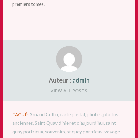
premiers tomes.
Auteur :
admin
VIEW ALL POSTS
Arnaud Collin
,
carte postal
,
photos
,
photos
TAGUÉ:
anciennes
,
Saint Quay d'hier et d'aujourd'hui
,
saint
quay portrieux
,
souvenirs
,
st quay portrieux
,
voyage