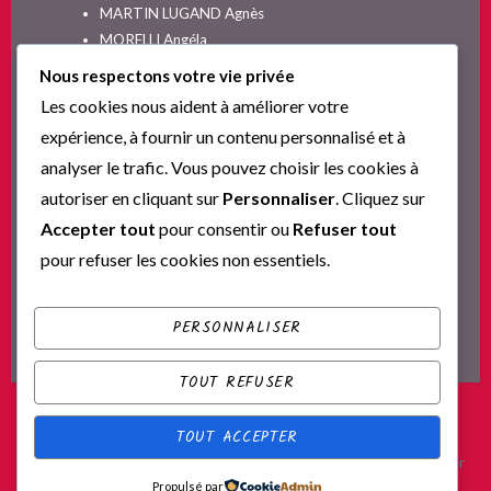
MARTIN LUGAND Agnès
MORELLI Angéla
MOYES Jojo
Nous respectons votre vie privée
NELSON SPIELMAN Lori
Les cookies nous aident à améliorer votre
Non classé
expérience, à fournir un contenu personnalisé et à
PINGUILLY Yves
analyser le trafic. Vous pouvez choisir les cookies à
RIVA Alex
autoriser en cliquant sur
Personnaliser
. Cliquez sur
SESKIS Tina
SOLNON Jean-François
Accepter tout
pour consentir ou
Refuser tout
SPARKS Nicholas
pour refuser les cookies non essentiels.
Ta nouvelle vie commence ici
YVERT Sylvie
PERSONNALISER
TOUT REFUSER
TOUT ACCEPTER
Fièrement propulsé par WordPress
|
Thème : Scratchpad par
Propulsé par
Automattic
.