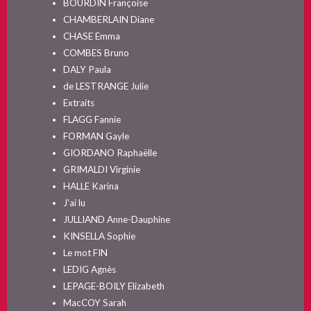
BOURDIN Françoise
CHAMBERLAIN Diane
CHASE Emma
COMBES Bruno
DALY Paula
de LESTRANGE Julie
Extraits
FLAGG Fannie
FORMAN Gayle
GIORDANO Raphaëlle
GRIMALDI Virginie
HALLE Karina
J'ai lu
JULLIAND Anne-Dauphine
KINSELLA Sophie
Le mot FIN
LEDIG Agnès
LEPAGE-BOILY Elizabeth
MacCOY Sarah