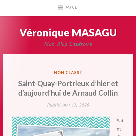
Accéder
MENU
au
contenu
principal
Véronique MASAGU
Mon Blog Littéraire
PUBLIÉ
NON CLASSÉ
DANS
Saint-Quay-Portrieux d’hier et
d’aujourd’hui de Arnaud Collin
Publié
mai 10, 2020
Sai
nt-