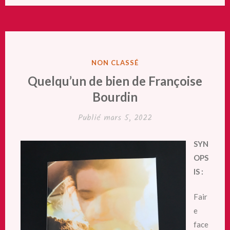
PUBLIÉ
NON CLASSÉ
DANS
Quelqu’un de bien de Françoise
Bourdin
Publié
mars 5, 2022
SYN
OPS
IS :
Fair
e
face