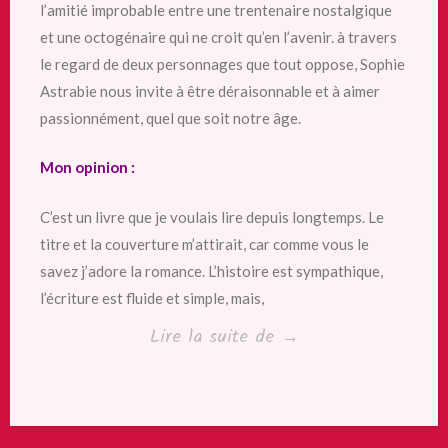
l’amitié improbable entre une trentenaire nostalgique
et une octogénaire qui ne croit qu’en l’avenir. à travers
le regard de deux personnages que tout oppose, Sophie
Astrabie nous invite à être déraisonnable et à aimer
passionnément, quel que soit notre âge.
Mon opinion :
C’est un livre que je voulais lire depuis longtemps. Le
titre et la couverture m’attirait, car comme vous le
savez j’adore la romance. L’histoire est sympathique,
l’écriture est fluide et simple, mais,
« Le
Lire la suite de
→
pacte
d’Avril
de