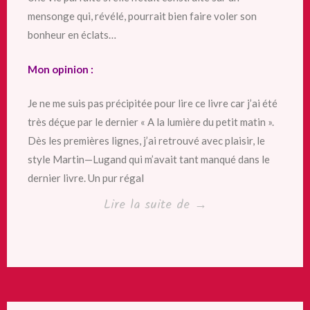
mensonge qui, révélé, pourrait bien faire voler son
bonheur en éclats…
Mon opinion :
Je ne me suis pas précipitée pour lire ce livre car j’ai été
très déçue par le dernier « A la lumière du petit matin ».
Dès les premières lignes, j’ai retrouvé avec plaisir, le
style Martin—Lugand qui m’avait tant manqué dans le
dernier livre. Un pur régal
« Une
Lire la suite de
→
évidence
d’Agnès
Martin-
Lugand »