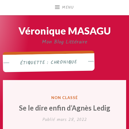
Accéder
MENU
au
contenu
principal
Véronique MASAGU
Mon Blog Littéraire
CHRONIQUE
ÉTIQUETTE :
PUBLIÉ
NON CLASSÉ
DANS
Se le dire enfin d’Agnès Ledig
Publié
mars 28, 2022