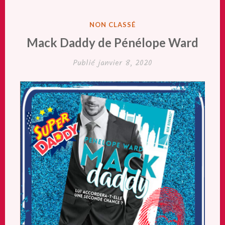
PUBLIÉ
NON CLASSÉ
DANS
Mack Daddy de Pénélope Ward
Publié
janvier 8, 2020