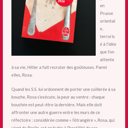
en
Prusse
oriental
e,
terroris
é à l’idée
que l’on
attente
à sa vie, Hitler a fait recruter des goûteuses. Parmi
elles, Rosa.
Quand les S.S. lui ordonnent de porter une cuillerée à sa
bouche, Rosa s’exécute, la peur au ventre : chaque
bouchée est peut-être la dernière. Mais elle doit
affronter une autre guerre entre les murs de ce
réfectoire : considérée comme « l’étrangère », Rosa, qui
vient de Berlin, est en butte à l’hostilité de ses