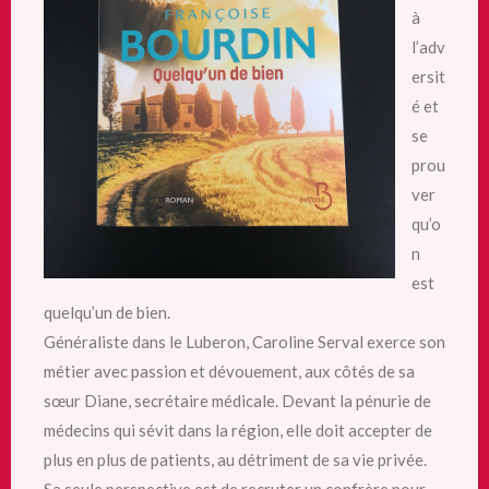
à
l’adv
ersit
é et
se
prou
ver
qu’o
n
est
quelqu’un de bien.
Généraliste dans le Luberon, Caroline Serval exerce son
métier avec passion et dévouement, aux côtés de sa
sœur Diane, secrétaire médicale. Devant la pénurie de
médecins qui sévit dans la région, elle doit accepter de
plus en plus de patients, au détriment de sa vie privée.