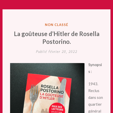
PUBLIÉ
NON CLASSÉ
DANS
La goûteuse d’Hitler de Rosella
Postorino.
Publié
février 20, 2022
Synopsi
s :
1943.
Reclus
dans son
quartier
général