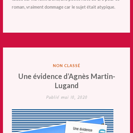
roman, vraiment dommage car le sujet était atypique.
PUBLIÉ
NON CLASSÉ
DANS
Une évidence d’Agnès Martin-
Lugand
Publié
mai 10, 2020