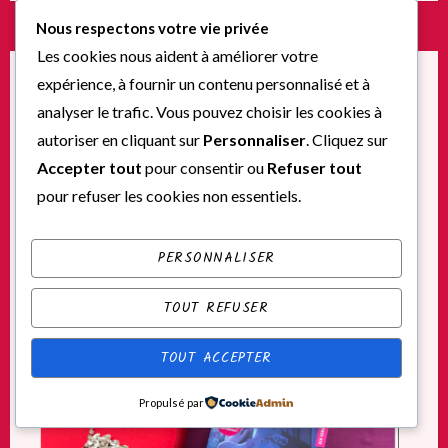
Nicholas
Nous respectons votre vie privée
Sparks »
Les cookies nous aident à améliorer votre
expérience, à fournir un contenu personnalisé et à
analyser le trafic. Vous pouvez choisir les cookies à
PUBLIÉ
NON CLASSÉ
DANS
autoriser en cliquant sur
Personnaliser
. Cliquez sur
Royal Saga : Commande-moi de
Accepter tout
pour consentir ou
Refuser tout
Geneva Lee
pour refuser les cookies non essentiels.
Publié
septembre 30, 2019
PERSONNALISER
TOUT REFUSER
TOUT ACCEPTER
Propulsé par