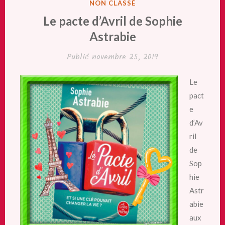
PUBLIÉ
NON CLASSÉ
DANS
Le pacte d’Avril de Sophie
Astrabie
Publié
novembre 25, 2019
Le
pact
e
d’Av
ril
de
Sop
hie
Astr
abie
aux