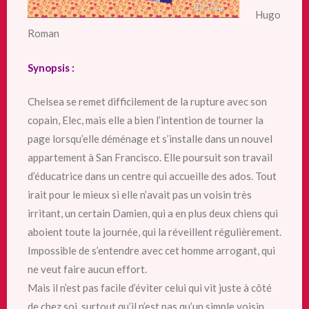
Hugo
Roman
Synopsis :
Chelsea se remet difficilement de la rupture avec son
copain, Elec, mais elle a bien l’intention de tourner la
page lorsqu’elle déménage et s’installe dans un nouvel
appartement à San Francisco. Elle poursuit son travail
d’éducatrice dans un centre qui accueille des ados. Tout
irait pour le mieux si elle n’avait pas un voisin très
irritant, un certain Damien, qui a en plus deux chiens qui
aboient toute la journée, qui la réveillent régulièrement.
Impossible de s’entendre avec cet homme arrogant, qui
ne veut faire aucun effort.
Mais il n’est pas facile d’éviter celui qui vit juste à côté
de chez soi, surtout qu’il n’est pas qu’un simple voisin