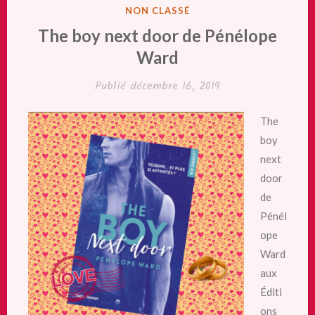
PUBLIÉ
NON CLASSÉ
DANS
The boy next door de Pénélope
Ward
Publié
décembre 16, 2019
The
boy
next
door
de
Pénél
ope
Ward
aux
Éditi
ons