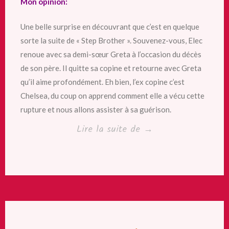
Mon opinion:
Une belle surprise en découvrant que c’est en quelque
sorte la suite de « Step Brother ». Souvenez-vous, Elec
renoue avec sa demi-sœur Greta à l’occasion du décès
de son père. Il quitte sa copine et retourne avec Greta
qu’il aime profondément. Eh bien, l’ex copine c’est
Chelsea, du coup on apprend comment elle a vécu cette
rupture et nous allons assister à sa guérison.
« The
Lire la suite de
→
boy
next
door
de
Pénélope
Ward »