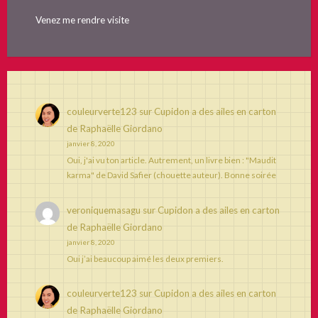
Venez me rendre visite
couleurverte123
sur
Cupidon a des ailes en carton
de Raphaëlle Giordano
janvier 8, 2020
Oui, j'ai vu ton article. Autrement, un livre bien : "Maudit
karma" de David Safier (chouette auteur). Bonne soirée
veroniquemasagu
sur
Cupidon a des ailes en carton
de Raphaëlle Giordano
janvier 8, 2020
Oui j’ai beaucoup aimé les deux premiers.
couleurverte123
sur
Cupidon a des ailes en carton
de Raphaëlle Giordano