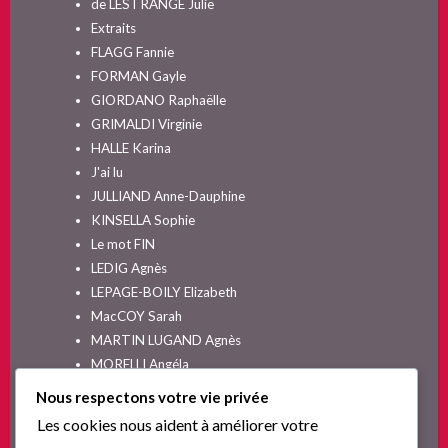
de LESTRANGE Julie
Extraits
FLAGG Fannie
FORMAN Gayle
GIORDANO Raphaëlle
GRIMALDI Virginie
HALLE Karina
J'ai lu
JULLIAND Anne-Dauphine
KINSELLA Sophie
Le mot FIN
LEDIG Agnès
LEPAGE-BOILY Elizabeth
MacCOY Sarah
MARTIN LUGAND Agnès
MORELLI Angéla
MOYES Jojo
Nous respectons votre vie privée
NELSON SPIELMAN Lori
Les cookies nous aident à améliorer votre
Non classé