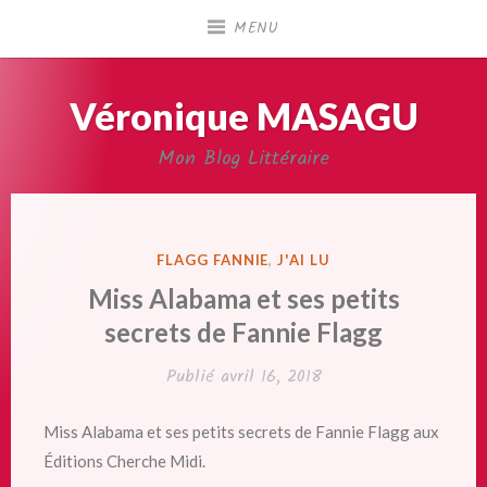
Accéder
MENU
au
contenu
principal
Véronique MASAGU
Mon Blog Littéraire
PUBLIÉ
FLAGG FANNIE
,
J'AI LU
DANS
Miss Alabama et ses petits
secrets de Fannie Flagg
Publié
avril 16, 2018
Miss Alabama et ses petits secrets de Fannie Flagg aux
Éditions Cherche Midi.