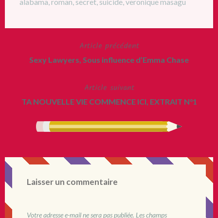
alabama
,
roman
,
secret
,
suicide
,
veronique masagu
Article précédent
Navigation
Sexy Lawyers, Sous influence d’Emma Chase
de
Article suivant
l’article
TA NOUVELLE VIE COMMENCE ICI, EXTRAIT N°1
Laisser un commentaire
Votre adresse e-mail ne sera pas publiée.
Les champs