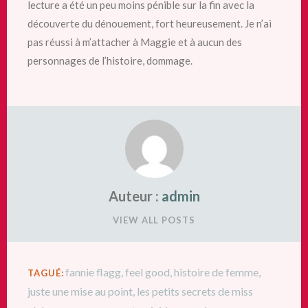
lecture a été un peu moins pénible sur la fin avec la
découverte du dénouement, fort heureusement. Je n’ai
pas réussi à m’attacher à Maggie et à aucun des
personnages de l’histoire, dommage.
Auteur :
admin
VIEW ALL POSTS
fannie flagg
,
feel good
,
histoire de femme
,
TAGUÉ:
juste une mise au point
,
les petits secrets de miss