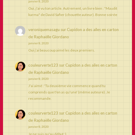
janvier 8, 2020
Oui, j'ai vu ton article. Autrement, un livre bien : "Maudit
karma" de David Safier (chouette auteur). Bonne soirée
veroniquemasagu
sur
Cupidon a des ailes en carton
de Raphaëlle Giordano
janvier 8, 2020
Oui j’ai beaucoup aimé les deux premiers.
couleurverte123
sur
Cupidon a des ailes en carton
de Raphaëlle Giordano
janvier 8, 2020
J'ai aimé : 'Ta deuxième vie commence quand tu
comprends que t'en as qu'une' (même auteure). Je
recommande.
couleurverte123
sur
Cupidon a des ailes en carton
de Raphaëlle Giordano
janvier 8, 2020
Je ne suis qu'au début ;)