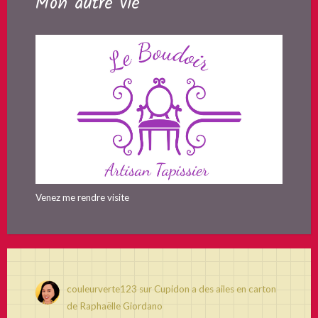
Mon autre vie
Venez me rendre visite
couleurverte123
sur
Cupidon a des ailes en carton
de Raphaëlle Giordano