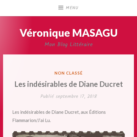
Accéder
MENU
au
contenu
principal
Véronique MASAGU
Mon Blog Littéraire
PUBLIÉ
NON CLASSÉ
DANS
Les indésirables de Diane Ducret
Publié
septembre 17, 2018
Les indésirables de Diane Ducret, aux Éditions
Flammarion/J’ai Lu.