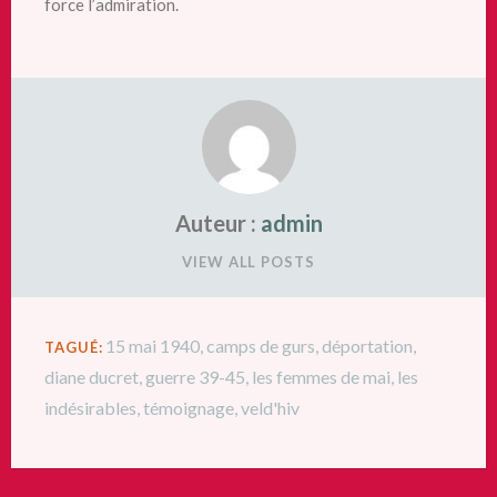
force l’admiration.
Auteur :
admin
VIEW ALL POSTS
15 mai 1940
,
camps de gurs
,
déportation
,
TAGUÉ:
diane ducret
,
guerre 39-45
,
les femmes de mai
,
les
indésirables
,
témoignage
,
veld'hiv