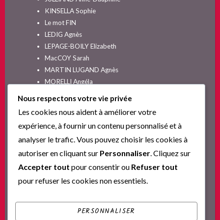
KINSELLA Sophie
Le mot FIN
LEDIG Agnès
LEPAGE-BOILY Elizabeth
MacCOY Sarah
MARTIN LUGAND Agnès
MORELLI Angéla
MOYES Jojo
Nous respectons votre vie privée
NELSON SPIELMAN Lori
Les cookies nous aident à améliorer votre
Non classé
expérience, à fournir un contenu personnalisé et à
PINGUILLY Yves
analyser le trafic. Vous pouvez choisir les cookies à
RIVA Alex
autoriser en cliquant sur
Personnaliser
. Cliquez sur
SESKIS Tina
SOLNON Jean-François
Accepter tout
pour consentir ou
Refuser tout
SPARKS Nicholas
pour refuser les cookies non essentiels.
Ta nouvelle vie commence ici
YVERT Sylvie
PERSONNALISER