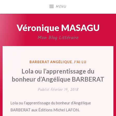
Accéder
MENU
au
contenu
principal
Véronique MASAGU
Mon Blog Littéraire
PUBLIÉ
BARBERAT ANGÉLIQUE
,
J'AI LU
DANS
Lola ou l’apprentissage du
bonheur d’Angélique BARBERAT
Publié
février 19, 2018
Lola ou l’apprentissage du bonheur d’Angélique
BARBERAT aux Éditions Michel LAFON.