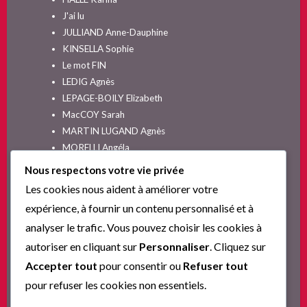
J'ai lu
JULLIAND Anne-Dauphine
KINSELLA Sophie
Le mot FIN
LEDIG Agnès
LEPAGE-BOILY Elizabeth
MacCOY Sarah
MARTIN LUGAND Agnès
MORELLI Angéla
MOYES Jojo
Nous respectons votre vie privée
NELSON SPIELMAN Lori
Les cookies nous aident à améliorer votre
Non classé
expérience, à fournir un contenu personnalisé et à
PINGUILLY Yves
analyser le trafic. Vous pouvez choisir les cookies à
RIVA Alex
autoriser en cliquant sur
Personnaliser
. Cliquez sur
SESKIS Tina
SOLNON Jean-François
Accepter tout
pour consentir ou
Refuser tout
SPARKS Nicholas
pour refuser les cookies non essentiels.
Ta nouvelle vie commence ici