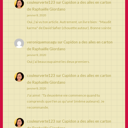
couleurverte123
sur
Cupidon a des ailes en carton
de Raphaëlle Giordano
janvier 8, 2020
Oui, j'ai vu ton article. Autrement, un livre bien : "Maudit
karma" de David Safier (chouette auteur). Bonne soirée
veroniquemasagu
sur
Cupidon a des ailes en carton
de Raphaëlle Giordano
janvier 8, 2020
Oui j’ai beaucoup aimé les deux premiers.
couleurverte123
sur
Cupidon a des ailes en carton
de Raphaëlle Giordano
janvier 8, 2020
J'ai aimé : 'Ta deuxième vie commence quand tu
comprends que t'en as qu'une' (même auteure). Je
recommande.
couleurverte123
sur
Cupidon a des ailes en carton