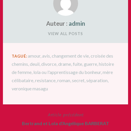
Auteur :
admin
VIEW ALL POSTS
amour
,
avis
,
changement de vie
,
croisée des
TAGUÉ:
chemins
,
deuil
,
divorce
,
drame
,
fuite
,
guerre
,
histoire
de femme
,
lola ou l'apprentissage du bonheur
,
mère
célibataire
,
resistance
,
roman
,
secret
,
séparation
,
veronique masagu
Article précédent
Navigation
Bertrand et Lola d’Angélique BARBERAT
de