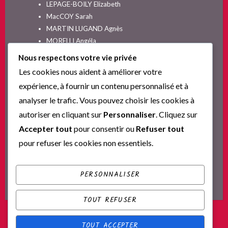
LEPAGE-BOILY Elizabeth
MacCOY Sarah
MARTIN LUGAND Agnès
MORELLI Angéla
MOYES Jojo
Nous respectons votre vie privée
NELSON SPIELMAN Lori
Les cookies nous aident à améliorer votre
Non classé
expérience, à fournir un contenu personnalisé et à
PINGUILLY Yves
analyser le trafic. Vous pouvez choisir les cookies à
RIVA Alex
autoriser en cliquant sur
Personnaliser
. Cliquez sur
SESKIS Tina
SOLNON Jean-François
Accepter tout
pour consentir ou
Refuser tout
SPARKS Nicholas
pour refuser les cookies non essentiels.
Ta nouvelle vie commence ici
YVERT Sylvie
PERSONNALISER
TOUT REFUSER
TOUT ACCEPTER