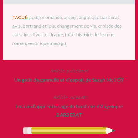
adulte romance
,
amour
,
angélique barberat
,
TAGUÉ:
avis
,
bertrand et lola
,
changement de vie
,
croisée des
chemins
,
divorce
,
drame
,
fuite
,
histoire de femme
,
roman
,
veronique masagu
Article précédent
Navigation
Un goût de cannelle et d’espoir de Sarah McCOY
de
Article suivant
l’article
Lola ou l’apprentissage du bonheur d’Angélique
BARBERAT