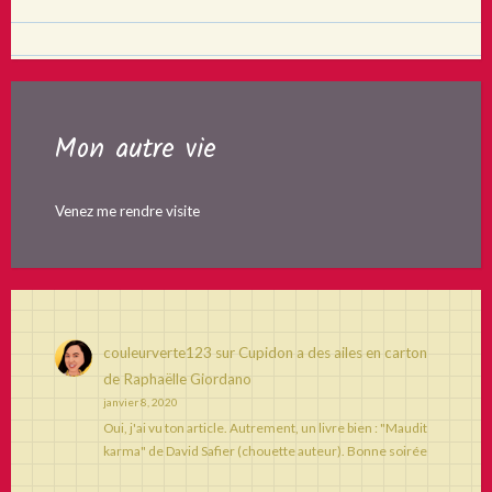
Mon autre vie
Venez me rendre visite
couleurverte123
sur
Cupidon a des ailes en carton
de Raphaëlle Giordano
janvier 8, 2020
Oui, j'ai vu ton article. Autrement, un livre bien : "Maudit
karma" de David Safier (chouette auteur). Bonne soirée