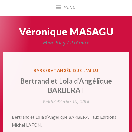
Accéder
MENU
au
contenu
principal
Véronique MASAGU
Mon Blog Littéraire
PUBLIÉ
BARBERAT ANGÉLIQUE
,
J'AI LU
DANS
Bertrand et Lola d’Angélique
BARBERAT
Publié
février 16, 2018
Bertrand et Lola d’Angélique BARBERAT aux Éditions
Michel LAFON.