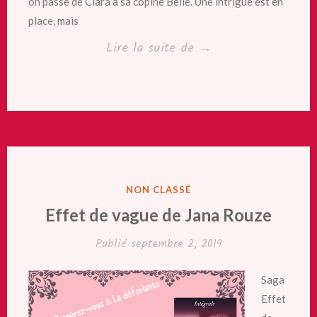
on passe de Clara à sa copine Belle. Une intrigue est en
place, mais
« Royal
Lire la suite de
→
Saga :
Cherche-
moi,
Convoite-
moi,
Capture-
PUBLIÉ
NON CLASSÉ
moi,
DANS
Effet de vague de Jana Rouze
Tome
Publié
septembre 2, 2019
4,
5,
Saga
6
Effet