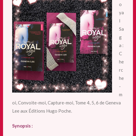
o
ya
l
Sa
g
a :
C
he
rc
he
-
m
oi, Convoite-moi, Capture-moi, Tome 4, 5, 6 de Geneva
Lee aux Éditions Hugo Poche.
Synopsis :