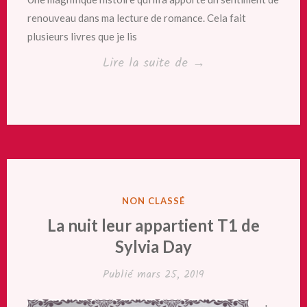
renouveau dans ma lecture de romance. Cela fait
plusieurs livres que je lis
« Boss
Lire la suite de
→
Man
de
Vi
Keeland »
PUBLIÉ
NON CLASSÉ
DANS
La nuit leur appartient T1 de
Sylvia Day
Publié
mars 25, 2019