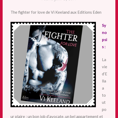
The fighter for love de Vi Keeland aux Editions Eden
Sy
no
psi
s :
La
vie
d’E
lla
a
to
ut
po
ur plaire : un bon job d’avocate, un bel appartement et