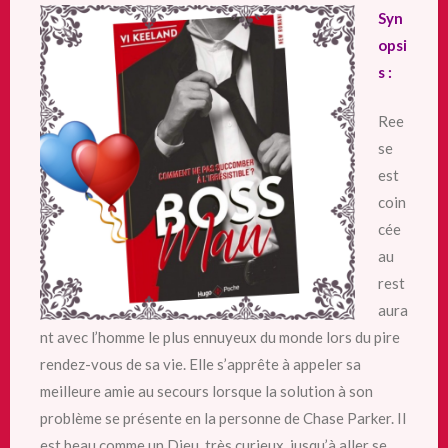
Syn
opsi
s :
Ree
se
est
coin
cée
au
rest
aura
nt avec l’homme le plus ennuyeux du monde lors du pire
rendez-vous de sa vie. Elle s’apprête à appeler sa
meilleure amie au secours lorsque la solution à son
problème se présente en la personne de Chase Parker. Il
est beau comme un Dieu, très curieux, jusqu’à aller se