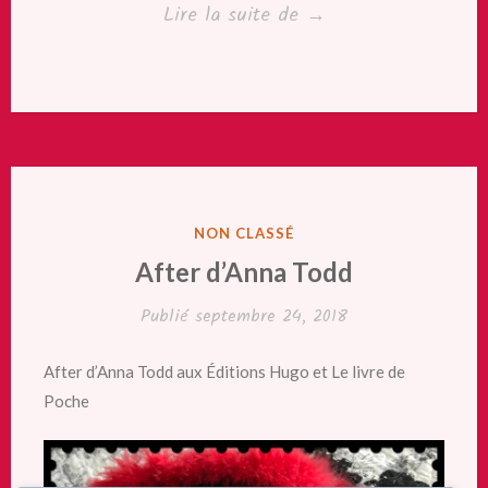
« La
Lire la suite de
→
nuit
leur
appartient
T1
de
Sylvia
PUBLIÉ
NON CLASSÉ
Day »
DANS
After d’Anna Todd
Publié
septembre 24, 2018
After d’Anna Todd aux Éditions Hugo et Le livre de
Poche