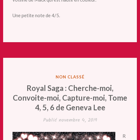
Une petite note de 4/5.
PUBLIÉ
NON CLASSÉ
DANS
Royal Saga : Cherche-moi,
Convoite-moi, Capture-moi, Tome
4, 5, 6 de Geneva Lee
Publié
novembre 4, 2019
R