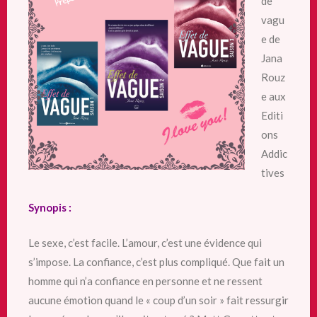
de
de
vagu
Geneva
e de
Lee »
Jana
Rouz
e aux
Editi
ons
Addic
tives
Synopis :
Le sexe, c’est facile. L’amour, c’est une évidence qui
s’impose. La confiance, c’est plus compliqué. Que fait un
homme qui n’a confiance en personne et ne ressent
aucune émotion quand le « coup d’un soir » fait ressurgir