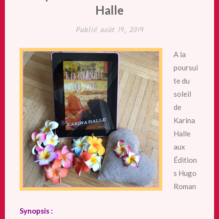
Halle
Publié
août 19, 2019
A la
poursui
te du
soleil
de
Karina
Halle
aux
Édition
s Hugo
Roman
Synopsis :