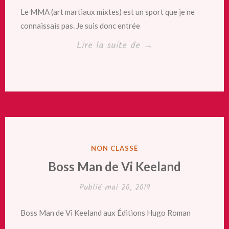
Le MMA (art martiaux mixtes) est un sport que je ne
connaissais pas. Je suis donc entrée
« The
Lire la suite de
→
fighter
for
love
de
Vi
Keeland »
PUBLIÉ
NON CLASSÉ
DANS
Boss Man de Vi Keeland
Publié
mai 20, 2019
Boss Man de Vi Keeland aux Éditions Hugo Roman