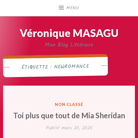
Accéder
MENU
au
contenu
principal
Véronique MASAGU
Mon Blog Littéraire
NEWROMANCE
ÉTIQUETTE :
PUBLIÉ
NON CLASSÉ
DANS
Toi plus que tout de Mia Sheridan
Publié
mars 20, 2020