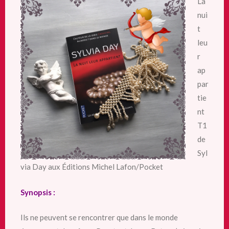
La
nui
t
leu
r
ap
par
tie
nt
T1
de
Syl
via Day aux Éditions Michel Lafon/Pocket
Synopsis :
Ils ne peuvent se rencontrer que dans le monde