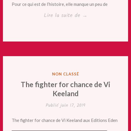
Pour ce qui est de l’histoire, elle manque un peu de
« A
Lire la suite de
→
la
poursuite
du
soleil
de
Karina
PUBLIÉ
NON CLASSÉ
Halle »
DANS
The fighter for chance de Vi
Keeland
Publié
juin 17, 2019
The fighter for chance de Vi Keeland aux Editions Eden