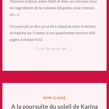
l’histoire d’amour entre Matt et Alex, on retrouve tous
les ingrédients de la romance (disputes, sexe, tension,
etc…).
On pourrait se dire ça va être chaud de tenir le lecteur
en haleine sur 3 tomes (c’est quand même environ 600
pages à chaque fois)
« Effet
Lire la suite de
→
de
vague
de
Jana
Rouze »
PUBLIÉ
NON CLASSÉ
DANS
A la poursuite du soleil de Karina