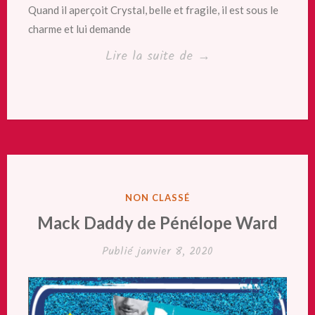
Quand il aperçoit Crystal, belle et fragile, il est sous le
charme et lui demande
« Toi
Lire la suite de
→
plus
que
tout
de
Mia
Sheridan »
PUBLIÉ
NON CLASSÉ
DANS
Mack Daddy de Pénélope Ward
Publié
janvier 8, 2020