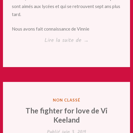
sont aimés aux lycées et qui se retrouvent sept ans plus
tard.
Nous avons fait connaissance de Vinnie
« The
Lire la suite de
→
fighter
for
chance
de
Vi
Keeland »
PUBLIÉ
NON CLASSÉ
DANS
The fighter for love de Vi
Keeland
Publié
juin 3, 2019