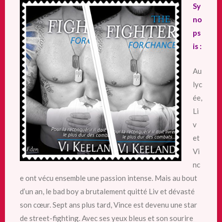
Sy
no
ps
is :
Au
lyc
ée,
Li
v
et
Vi
nc
e ont vécu ensemble une passion intense. Mais au bout
d’un an, le bad boy a brutalement quitté Liv et dévasté
son cœur. Sept ans plus tard, Vince est devenu une star
de street-fighting. Avec ses yeux bleus et son sourire