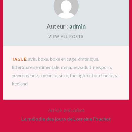
Auteur :
admin
VIEW ALL POSTS
avis
,
boxe
,
boxe en cage
,
chronique
,
TAGUÉ:
littérature sentimentale
,
mma
,
newadult
,
newporn
,
newromance
,
romance
,
sexe
,
the fighter for chance
,
vi
keeland
Article précédent
Navigation
La mélodie des jours de Lorraine Fouchet
de