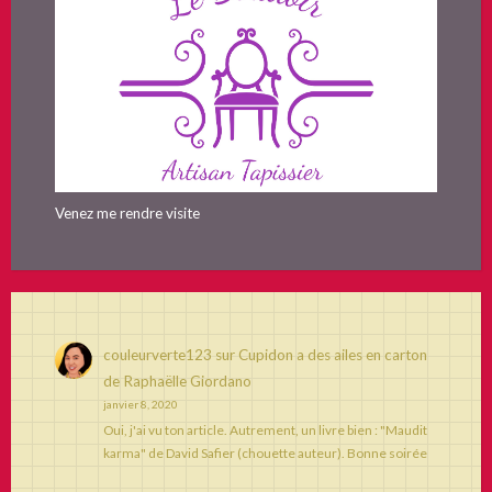
Venez me rendre visite
couleurverte123
sur
Cupidon a des ailes en carton
de Raphaëlle Giordano
janvier 8, 2020
Oui, j'ai vu ton article. Autrement, un livre bien : "Maudit
karma" de David Safier (chouette auteur). Bonne soirée