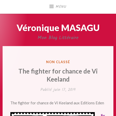
Accéder
MENU
au
contenu
principal
Véronique MASAGU
Mon Blog Littéraire
PUBLIÉ
NON CLASSÉ
DANS
The fighter for chance de Vi
Keeland
Publié
juin 17, 2019
The fighter for chance de Vi Keeland aux Editions Eden
Sy