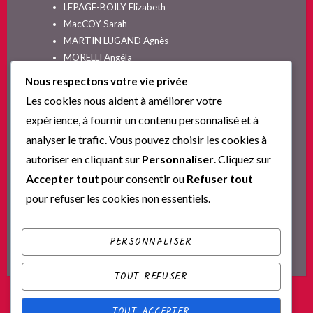
LEPAGE-BOILY Elizabeth
MacCOY Sarah
MARTIN LUGAND Agnès
MORELLI Angéla
MOYES Jojo
Nous respectons votre vie privée
NELSON SPIELMAN Lori
Les cookies nous aident à améliorer votre
Non classé
expérience, à fournir un contenu personnalisé et à
PINGUILLY Yves
analyser le trafic. Vous pouvez choisir les cookies à
RIVA Alex
autoriser en cliquant sur
Personnaliser
. Cliquez sur
SESKIS Tina
SOLNON Jean-François
Accepter tout
pour consentir ou
Refuser tout
SPARKS Nicholas
pour refuser les cookies non essentiels.
Ta nouvelle vie commence ici
YVERT Sylvie
PERSONNALISER
TOUT REFUSER
TOUT ACCEPTER