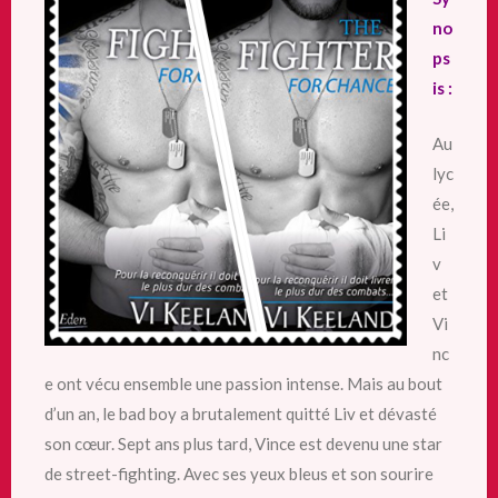
no
ps
is :
Au
lyc
ée,
Li
v
et
Vi
nc
e ont vécu ensemble une passion intense. Mais au bout
d’un an, le bad boy a brutalement quitté Liv et dévasté
son cœur. Sept ans plus tard, Vince est devenu une star
de street-fighting. Avec ses yeux bleus et son sourire