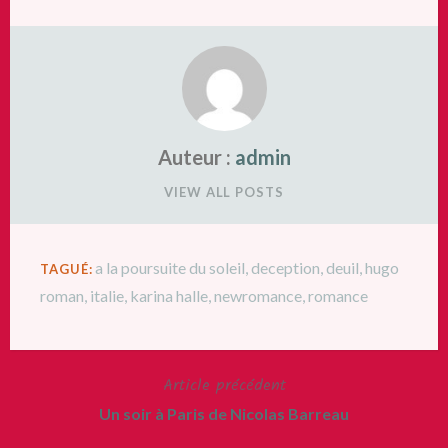
Auteur :
admin
VIEW ALL POSTS
a la poursuite du soleil
,
deception
,
deuil
,
hugo
TAGUÉ:
roman
,
italie
,
karina halle
,
newromance
,
romance
Article précédent
Navigation
Un soir à Paris de Nicolas Barreau
de