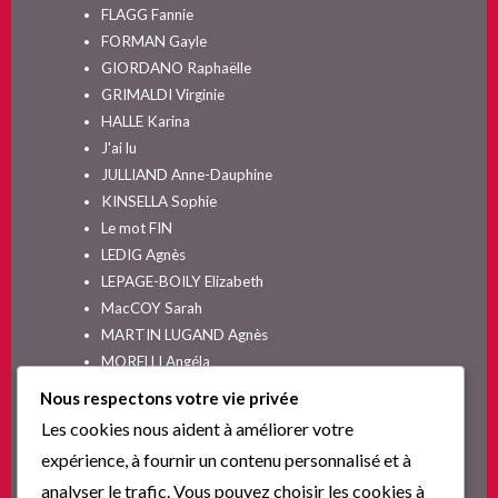
FLAGG Fannie
FORMAN Gayle
GIORDANO Raphaëlle
GRIMALDI Virginie
HALLE Karina
J'ai lu
JULLIAND Anne-Dauphine
KINSELLA Sophie
Le mot FIN
LEDIG Agnès
LEPAGE-BOILY Elizabeth
MacCOY Sarah
MARTIN LUGAND Agnès
MORELLI Angéla
MOYES Jojo
Nous respectons votre vie privée
NELSON SPIELMAN Lori
Les cookies nous aident à améliorer votre
Non classé
expérience, à fournir un contenu personnalisé et à
PINGUILLY Yves
analyser le trafic. Vous pouvez choisir les cookies à
RIVA Alex