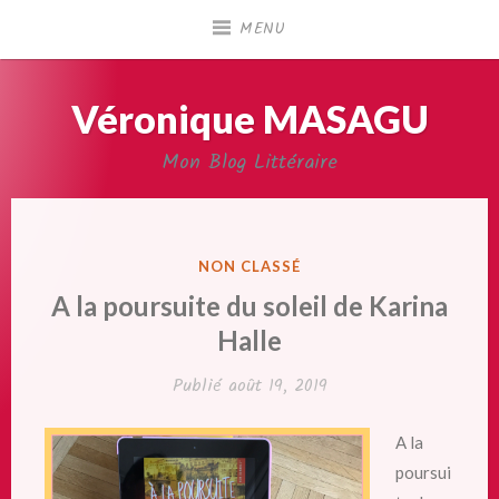
Accéder
MENU
au
contenu
principal
Véronique MASAGU
Mon Blog Littéraire
PUBLIÉ
NON CLASSÉ
DANS
A la poursuite du soleil de Karina
Halle
Publié
août 19, 2019
A la
poursui