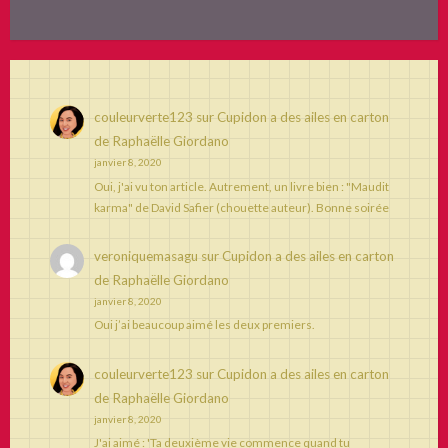
couleurverte123
sur
Cupidon a des ailes en carton
de Raphaëlle Giordano
janvier 8, 2020
Oui, j'ai vu ton article. Autrement, un livre bien : "Maudit
karma" de David Safier (chouette auteur). Bonne soirée
veroniquemasagu
sur
Cupidon a des ailes en carton
de Raphaëlle Giordano
janvier 8, 2020
Oui j’ai beaucoup aimé les deux premiers.
couleurverte123
sur
Cupidon a des ailes en carton
de Raphaëlle Giordano
janvier 8, 2020
J'ai aimé : 'Ta deuxième vie commence quand tu