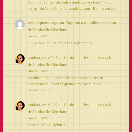
Oui, j'ai vu ton article. Autrement, un livre bien : "Maudit
karma" de David Safier (chouette auteur). Bonne soirée
veroniquemasagu
sur
Cupidon a des ailes en carton
de Raphaëlle Giordano
janvier 8, 2020
Oui j’ai beaucoup aimé les deux premiers.
couleurverte123
sur
Cupidon a des ailes en carton
de Raphaëlle Giordano
janvier 8, 2020
J'ai aimé : 'Ta deuxième vie commence quand tu
comprends que t'en as qu'une' (même auteure). Je
recommande.
couleurverte123
sur
Cupidon a des ailes en carton
de Raphaëlle Giordano
janvier 8, 2020
Je ne suis qu'au début ;)