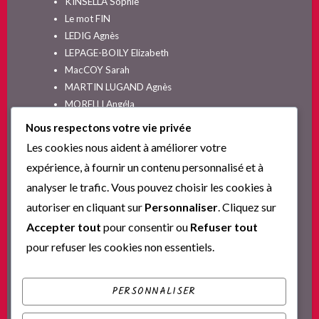
KINSELLA Sophie
Le mot FIN
LEDIG Agnès
LEPAGE-BOILY Elizabeth
MacCOY Sarah
MARTIN LUGAND Agnès
MORELLI Angéla
MOYES Jojo
Nous respectons votre vie privée
NELSON SPIELMAN Lori
Les cookies nous aident à améliorer votre
Non classé
expérience, à fournir un contenu personnalisé et à
PINGUILLY Yves
analyser le trafic. Vous pouvez choisir les cookies à
RIVA Alex
autoriser en cliquant sur
Personnaliser
. Cliquez sur
SESKIS Tina
SOLNON Jean-François
Accepter tout
pour consentir ou
Refuser tout
SPARKS Nicholas
pour refuser les cookies non essentiels.
Ta nouvelle vie commence ici
YVERT Sylvie
PERSONNALISER