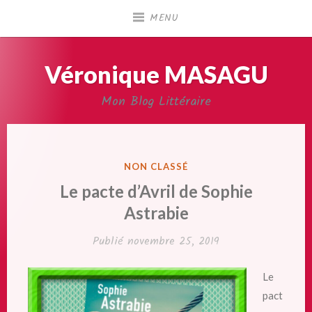
Accéder
MENU
au
contenu
principal
Véronique MASAGU
Mon Blog Littéraire
PUBLIÉ
NON CLASSÉ
DANS
Le pacte d’Avril de Sophie
Astrabie
Publié
novembre 25, 2019
Le
pact