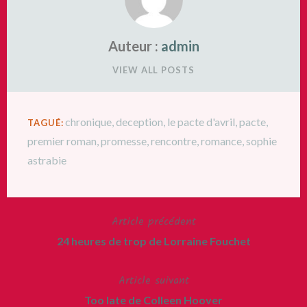
Auteur :
admin
VIEW ALL POSTS
chronique
,
deception
,
le pacte d'avril
,
pacte
,
TAGUÉ:
premier roman
,
promesse
,
rencontre
,
romance
,
sophie
astrabie
Article précédent
Navigation
24 heures de trop de Lorraine Fouchet
de
Article suivant
l’article
Too late de Colleen Hoover