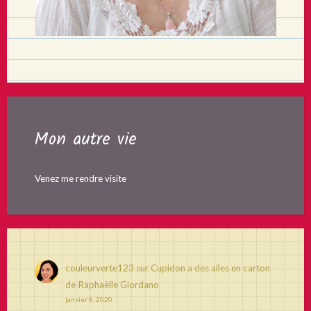
Mon autre vie
Venez me rendre visite
couleurverte123
sur
Cupidon a des ailes en carton
de Raphaëlle Giordano
janvier 8, 2020