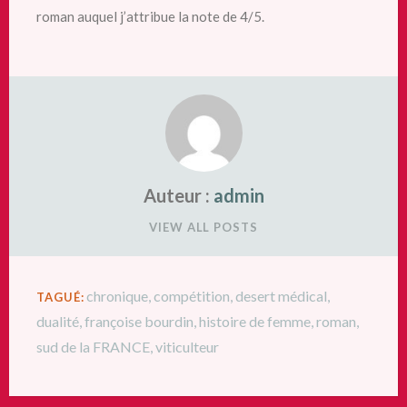
roman auquel j’attribue la note de 4/5.
Auteur :
admin
VIEW ALL POSTS
chronique
,
compétition
,
desert médical
,
TAGUÉ:
dualité
,
françoise bourdin
,
histoire de femme
,
roman
,
sud de la FRANCE
,
viticulteur