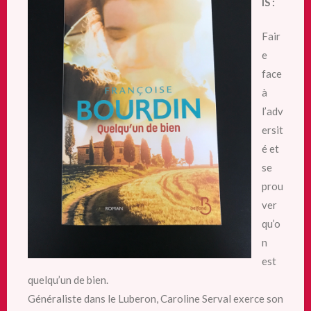
IS :
Fair
e
face
à
l’adv
ersit
é et
se
prou
ver
qu’o
n
est
quelqu’un de bien.
Généraliste dans le Luberon, Caroline Serval exerce son