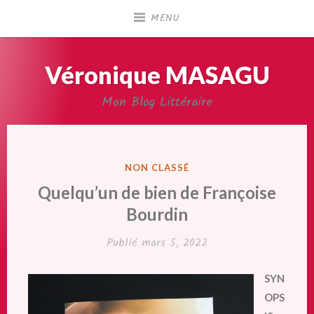
Accéder
MENU
au
contenu
principal
Véronique MASAGU
Mon Blog Littéraire
PUBLIÉ
NON CLASSÉ
DANS
Quelqu’un de bien de Françoise
Bourdin
Publié
mars 5, 2022
SYN
OPS