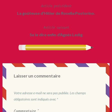
Article précédent
Navigation
La goûteuse d’Hitler de Rosella Postorino.
de
Article suivant
l’article
Se le dire enfin d’Agnès Ledig
Laisser un commentaire
Votre adresse e-mail ne sera pas publiée.
Les champs
obligatoires sont indiqués avec
*
Commentaire
*