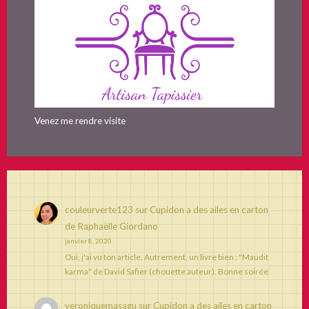
Venez me rendre visite
couleurverte123
sur
Cupidon a des ailes en carton
de Raphaëlle Giordano
janvier 8, 2020
Oui, j'ai vu ton article. Autrement, un livre bien : "Maudit
karma" de David Safier (chouette auteur). Bonne soirée
veroniquemasagu
sur
Cupidon a des ailes en carton