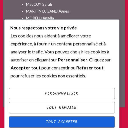
MacCOY Sarah
MARTIN LUGAND Agnès
MORELLI Angéla
MOYES Jojo
Nous respectons votre vie privée
NELSON SPIELMAN Lori
Les cookies nous aident à améliorer votre
Non classé
expérience, à fournir un contenu personnalisé et à
PINGUILLY Yves
analyser le trafic. Vous pouvez choisir les cookies à
RIVA Alex
autoriser en cliquant sur
Personnaliser
. Cliquez sur
SESKIS Tina
SOLNON Jean-François
Accepter tout
pour consentir ou
Refuser tout
SPARKS Nicholas
pour refuser les cookies non essentiels.
Ta nouvelle vie commence ici
YVERT Sylvie
PERSONNALISER
TOUT REFUSER
TOUT ACCEPTER