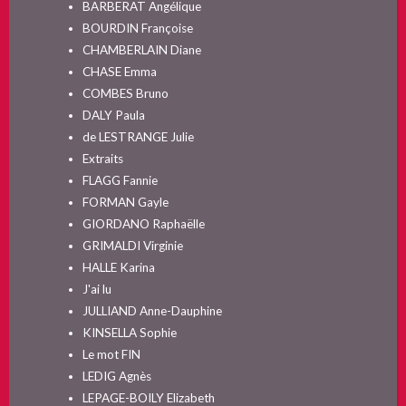
BARBERAT Angélique
BOURDIN Françoise
CHAMBERLAIN Diane
CHASE Emma
COMBES Bruno
DALY Paula
de LESTRANGE Julie
Extraits
FLAGG Fannie
FORMAN Gayle
GIORDANO Raphaëlle
GRIMALDI Virginie
HALLE Karina
J'ai lu
JULLIAND Anne-Dauphine
KINSELLA Sophie
Le mot FIN
LEDIG Agnès
LEPAGE-BOILY Elizabeth