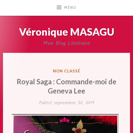
Accéder
MENU
au
contenu
principal
Véronique MASAGU
Mon Blog Littéraire
PUBLIÉ
NON CLASSÉ
DANS
Royal Saga : Commande-moi de
Geneva Lee
Publié
septembre 30, 2019