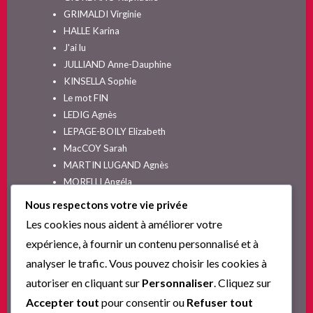
GRIMALDI Virginie
HALLE Karina
J'ai lu
JULLIAND Anne-Dauphine
KINSELLA Sophie
Le mot FIN
LEDIG Agnès
LEPAGE-BOILY Elizabeth
MacCOY Sarah
MARTIN LUGAND Agnès
MORELLI Angéla
MOYES Jojo
Nous respectons votre vie privée
NELSON SPIELMAN Lori
Les cookies nous aident à améliorer votre
Non classé
expérience, à fournir un contenu personnalisé et à
PINGUILLY Yves
analyser le trafic. Vous pouvez choisir les cookies à
RIVA Alex
autoriser en cliquant sur
Personnaliser
. Cliquez sur
SESKIS Tina
SOLNON Jean-François
Accepter tout
pour consentir ou
Refuser tout