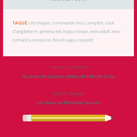
chronique
,
commande moi
,
complot
,
cour
TAGUÉ:
d'angleterre
,
geneva lee
,
hugo roman
,
new adult
,
new
romance
,
newporn
,
Royal saga
,
royauté
Article précédent
Navigation
Au nom de tous les miens de Martin Gray
de
Article suivant
l’article
Un choix de Nicholas Sparks