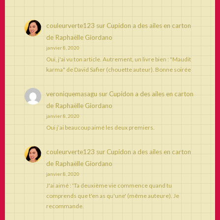
couleurverte123
sur
Cupidon a des ailes en carton
de Raphaëlle Giordano
janvier 8, 2020
Oui, j'ai vu ton article. Autrement, un livre bien : "Maudit
karma" de David Safier (chouette auteur). Bonne soirée
veroniquemasagu
sur
Cupidon a des ailes en carton
de Raphaëlle Giordano
janvier 8, 2020
Oui j’ai beaucoup aimé les deux premiers.
couleurverte123
sur
Cupidon a des ailes en carton
de Raphaëlle Giordano
janvier 8, 2020
J'ai aimé : 'Ta deuxième vie commence quand tu
comprends que t'en as qu'une' (même auteure). Je
recommande.