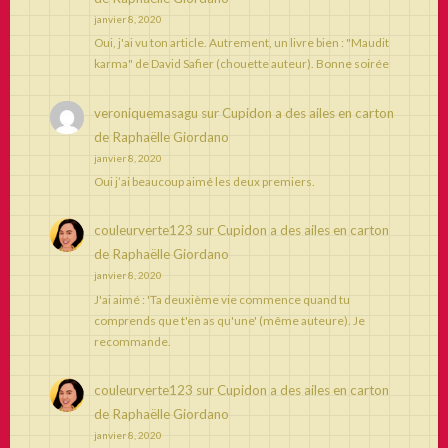
janvier 8, 2020
Oui, j'ai vu ton article. Autrement, un livre bien : "Maudit
karma" de David Safier (chouette auteur). Bonne soirée
veroniquemasagu
sur
Cupidon a des ailes en carton
de Raphaëlle Giordano
janvier 8, 2020
Oui j’ai beaucoup aimé les deux premiers.
couleurverte123
sur
Cupidon a des ailes en carton
de Raphaëlle Giordano
janvier 8, 2020
J'ai aimé : 'Ta deuxième vie commence quand tu
comprends que t'en as qu'une' (même auteure). Je
recommande.
couleurverte123
sur
Cupidon a des ailes en carton
de Raphaëlle Giordano
janvier 8, 2020