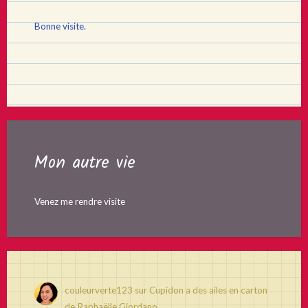
Bonne visite.
Mon autre vie
Venez me rendre visite
couleurverte123
sur
Cupidon a des ailes en carton
de Raphaëlle Giordano