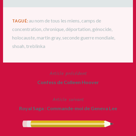
au nom de tous les miens
,
camps de
TAGUÉ:
concentration
,
chronique
,
déportation
,
génocide
,
holocauste
,
martin gray
,
seconde guerre mondiale
,
shoah
,
treblinka
Article précédent
Navigation
Confess de Colleen Hoover
de
Article suivant
l’article
Royal Saga : Commande-moi de Geneva Lee