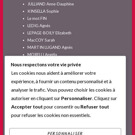
JULLIAND Anne-Dauphine
KINSELLA Sophie
Le mot FIN
LEDIG Agnès
LEPAGE-BOILY Elizabeth
MacCOY Sarah
MARTIN LUGAND Agnès
MORELLI Angéla
MOYES Jojo
Nous respectons votre vie privée
NELSON SPIELMAN Lori
Les cookies nous aident à améliorer votre
Non classé
expérience, à fournir un contenu personnalisé et à
PINGUILLY Yves
analyser le trafic. Vous pouvez choisir les cookies à
RIVA Alex
autoriser en cliquant sur
Personnaliser
. Cliquez sur
SESKIS Tina
SOLNON Jean-François
Accepter tout
pour consentir ou
Refuser tout
SPARKS Nicholas
pour refuser les cookies non essentiels.
Ta nouvelle vie commence ici
YVERT Sylvie
PERSONNALISER