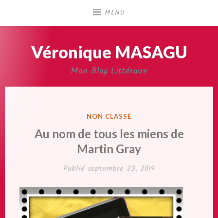
Accéder
MENU
au
contenu
principal
Véronique MASAGU
Mon Blog Littéraire
PUBLIÉ
NON CLASSÉ
DANS
Au nom de tous les miens de
Martin Gray
Publié
septembre 23, 2019