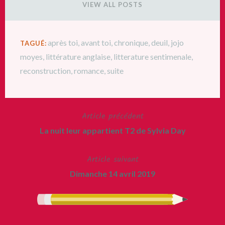
VIEW ALL POSTS
après toi
,
avant toi
,
chronique
,
deuil
,
jojo
TAGUÉ:
moyes
,
littérature anglaise
,
litterature sentimenale
,
reconstruction
,
romance
,
suite
Article précédent
Navigation
La nuit leur appartient T2 de Sylvia Day
de
Article suivant
l’article
Dimanche 14 avril 2019