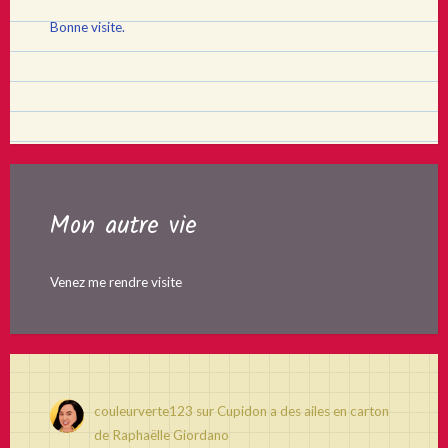
Bonne visite.
Mon autre vie
Venez me rendre visite
couleurverte123
sur
Cupidon a des ailes en carton
de Raphaëlle Giordano