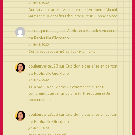
janvier 8, 2020
Oui, j'ai vu ton article. Autrement, un livre bien : "Maudit
karma" de David Safier (chouette auteur). Bonne soirée
veroniquemasagu
sur
Cupidon a des ailes en carton
de Raphaëlle Giordano
janvier 8, 2020
Oui j’ai beaucoup aimé les deux premiers.
couleurverte123
sur
Cupidon a des ailes en carton
de Raphaëlle Giordano
janvier 8, 2020
J'ai aimé : 'Ta deuxième vie commence quand tu
comprends que t'en as qu'une' (même auteure). Je
recommande.
couleurverte123
sur
Cupidon a des ailes en carton
de Raphaëlle Giordano
janvier 8, 2020
Je ne suis qu'au début ;)