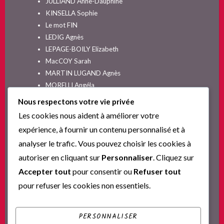
JULLIAND Anne-Dauphine
KINSELLA Sophie
Le mot FIN
LEDIG Agnès
LEPAGE-BOILY Elizabeth
MacCOY Sarah
MARTIN LUGAND Agnès
MORELLI Angéla
MOYES Jojo
Nous respectons votre vie privée
NELSON SPIELMAN Lori
Les cookies nous aident à améliorer votre
Non classé
expérience, à fournir un contenu personnalisé et à
PINGUILLY Yves
analyser le trafic. Vous pouvez choisir les cookies à
RIVA Alex
autoriser en cliquant sur
Personnaliser
. Cliquez sur
SESKIS Tina
SOLNON Jean-François
Accepter tout
pour consentir ou
Refuser tout
SPARKS Nicholas
pour refuser les cookies non essentiels.
Ta nouvelle vie commence ici
YVERT Sylvie
PERSONNALISER