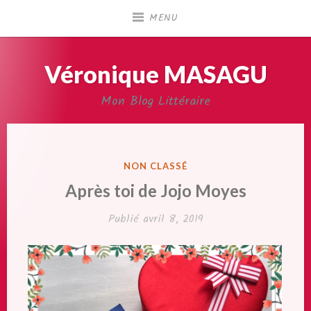
Accéder
MENU
au
contenu
principal
Véronique MASAGU
Mon Blog Littéraire
PUBLIÉ
NON CLASSÉ
DANS
Après toi de Jojo Moyes
Publié
avril 8, 2019