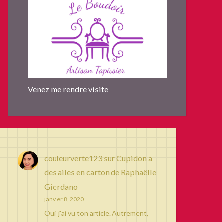
Venez me rendre visite
couleurverte123
sur
Cupidon a
des ailes en carton de Raphaëlle
Giordano
janvier 8, 2020
Oui, j'ai vu ton article. Autrement,