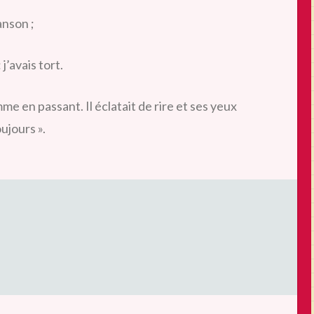
anson ;
j’avais tort.
mme en passant. Il éclatait de rire et ses yeux
ujours ».