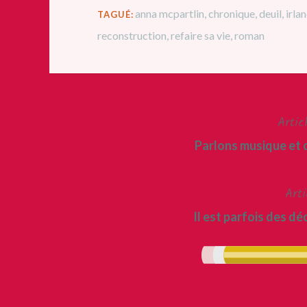
anna mcpartlin
,
chronique
,
deuil
,
irla
TAGUÉ:
reconstruction
,
refaire sa vie
,
roman
Artic
Navigation
Parlons musique et 
de
l’article
Arti
Il est parfois des dé