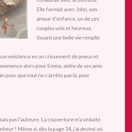
Elle formait avec John, son
amour d’enfance, un de ces
couples unis et heureux,
tissant une belle vie remplie
r son existence en un crissement de pneus et
 Commence alors pour Emma, aidée de ses amis
in pour que tout ne s’arrête pas là, pour
ais pas l’auteure. La couverture m’a séduite
nheur ! Même si, dès la page 34, j’ai deviné où