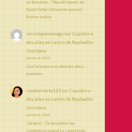
un livre bien : "Maudit karma" de
David Safier (chouette auteur).
Bonne soirée
veroniquemasagu
sur
Cupidon a
des ailes en carton de Raphaëlle
Giordano
janvier 8, 2020
Oui j’ai beaucoup aimé les deux
premiers.
couleurverte123
sur
Cupidon a
des ailes en carton de Raphaëlle
Giordano
janvier 8, 2020
J'ai aimé : 'Ta deuxième vie
commence quand tu comprends