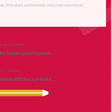
nde
,
littérature sentimentale
,
mon midi mon minuit
,
le précédent
des textes qui m’inspirent…
cle suivant
cisions difficiles à prendre…