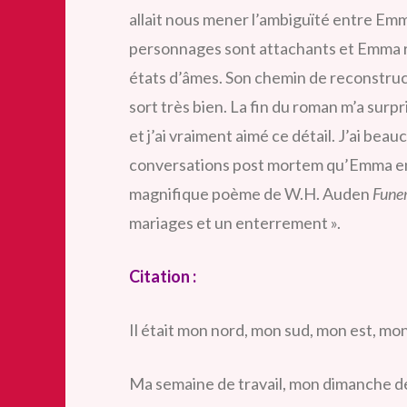
allait nous mener l’ambiguïté entre Emm
personnages sont attachants et Emma ra
états d’âmes. Son chemin de reconstru
sort très bien. La fin du roman m’a surp
et j’ai vraiment aimé ce détail. J’ai beau
conversations post mortem qu’Emma entr
magnifique poème de W.H. Auden
Funer
mariages et un enterrement ».
Citation :
Il était mon nord, mon sud, mon est, mo
Ma semaine de travail, mon dimanche de