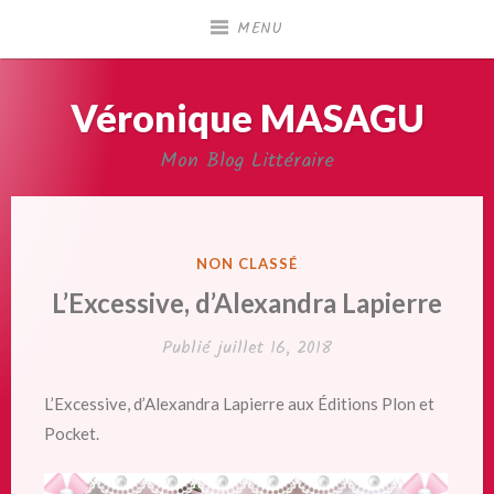
Accéder
MENU
au
contenu
principal
Véronique MASAGU
Mon Blog Littéraire
PUBLIÉ
NON CLASSÉ
DANS
L’Excessive, d’Alexandra Lapierre
Publié
juillet 16, 2018
L’Excessive, d’Alexandra Lapierre aux Éditions Plon et
Pocket.