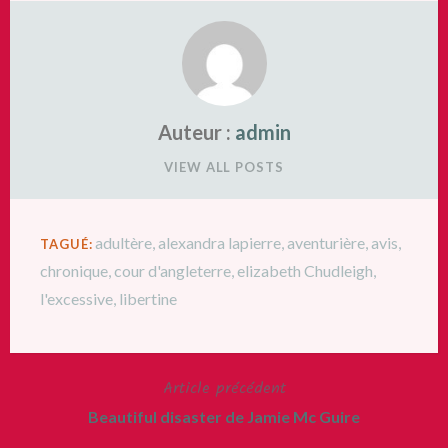
Auteur :
admin
VIEW ALL POSTS
adultère
,
alexandra lapierre
,
aventurière
,
avis
,
TAGUÉ:
chronique
,
cour d'angleterre
,
elizabeth Chudleigh
,
l'excessive
,
libertine
Article précédent
Navigation
Beautiful disaster de Jamie Mc Guire
de