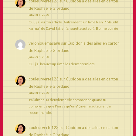
couleurverte123
sur
Cupidon a des ailes en carton
de Raphaëlle Giordano
janvier 8, 2020
Oui, j'ai vu ton article. Autrement, un livre bien : "Maudit
karma" de David Safier (chouette auteur). Bonne soirée
veroniquemasagu
sur
Cupidon a des ailes en carton
de Raphaëlle Giordano
janvier 8, 2020
Oui j’ai beaucoup aimé les deux premiers.
couleurverte123
sur
Cupidon a des ailes en carton
de Raphaëlle Giordano
janvier 8, 2020
J'ai aimé : 'Ta deuxième vie commence quand tu
comprends que t'en as qu'une' (même auteure). Je
recommande.
couleurverte123
sur
Cupidon a des ailes en carton
de Raphaëlle Giordano