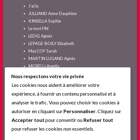
J'ai lu
JULLIAND Anne-Dauphine
KINSELLA Sophie
Le mot FIN
LEDIG Agnès
LEPAGE-BOILY Elizabeth
MacCOY Sarah
MARTIN LUGAND Agnès
MORELLI Angéla
MOYES Jojo
Nous respectons votre vie privée
NELSON SPIELMAN Lori
Les cookies nous aident à améliorer votre
Non classé
expérience, à fournir un contenu personnalisé et à
PINGUILLY Yves
analyser le trafic. Vous pouvez choisir les cookies à
RIVA Alex
autoriser en cliquant sur
Personnaliser
. Cliquez sur
SESKIS Tina
SOLNON Jean-François
Accepter tout
pour consentir ou
Refuser tout
SPARKS Nicholas
pour refuser les cookies non essentiels.
Ta nouvelle vie commence ici