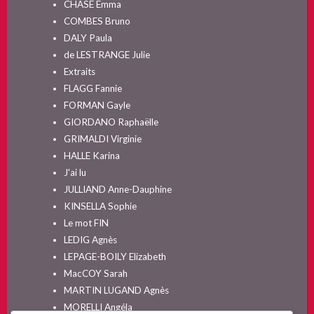
CHASE Emma
COMBES Bruno
DALY Paula
de LESTRANGE Julie
Extraits
FLAGG Fannie
FORMAN Gayle
GIORDANO Raphaëlle
GRIMALDI Virginie
HALLE Karina
J'ai lu
JULLIAND Anne-Dauphine
KINSELLA Sophie
Le mot FIN
LEDIG Agnès
LEPAGE-BOILY Elizabeth
MacCOY Sarah
MARTIN LUGAND Agnès
MORELLI Angéla