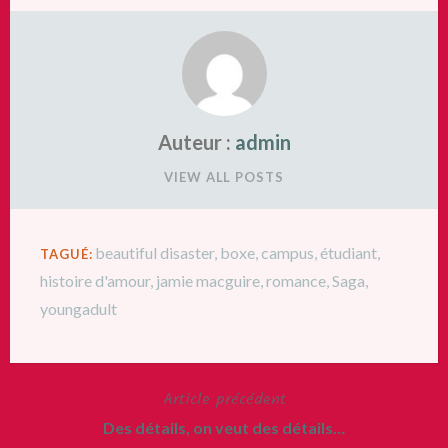
Auteur :
admin
VIEW ALL POSTS
beautiful disaster
,
boxe
,
campus
,
étudiant
,
TAGUÉ:
histoire d'amour
,
jamie macguire
,
romance
,
Saga
,
youngadult
Article précédent
Navigation
Des détails, on veut des détails…