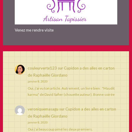
Venez me rendre visite
couleurverte123
sur
Cupidon a des ailes en carton
de Raphaëlle Giordano
janvier 8, 2020
Oui, j'ai vu ton article. Autrement, un livre bien : "Maudit
karma" de David Safier (chouette auteur). Bonne soirée
veroniquemasagu
sur
Cupidon a des ailes en carton
de Raphaëlle Giordano
janvier 8, 2020
Oui j’ai beaucoup aimé les deux premiers.