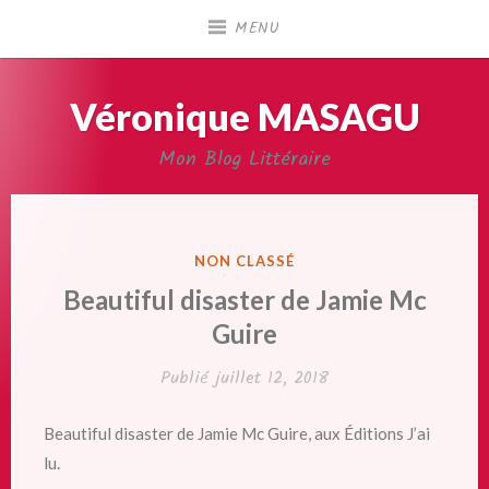
Accéder
MENU
au
contenu
principal
Véronique MASAGU
Mon Blog Littéraire
PUBLIÉ
NON CLASSÉ
DANS
Beautiful disaster de Jamie Mc
Guire
Publié
juillet 12, 2018
Beautiful disaster de Jamie Mc Guire, aux Éditions J’ai
lu.