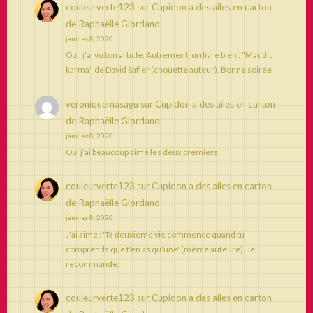
couleurverte123
sur
Cupidon a des ailes en carton
de Raphaëlle Giordano
janvier 8, 2020
Oui, j'ai vu ton article. Autrement, un livre bien : "Maudit
karma" de David Safier (chouette auteur). Bonne soirée
veroniquemasagu
sur
Cupidon a des ailes en carton
de Raphaëlle Giordano
janvier 8, 2020
Oui j’ai beaucoup aimé les deux premiers.
couleurverte123
sur
Cupidon a des ailes en carton
de Raphaëlle Giordano
janvier 8, 2020
J'ai aimé : 'Ta deuxième vie commence quand tu
comprends que t'en as qu'une' (même auteure). Je
recommande.
couleurverte123
sur
Cupidon a des ailes en carton