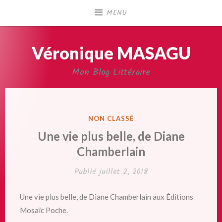
Accéder
MENU
au
contenu
principal
Véronique MASAGU
Mon Blog Littéraire
PUBLIÉ
NON CLASSÉ
DANS
Une vie plus belle, de Diane
Chamberlain
Publié
juillet 2, 2018
Une vie plus belle, de Diane Chamberlain aux Éditions
Mosaïc Poche.