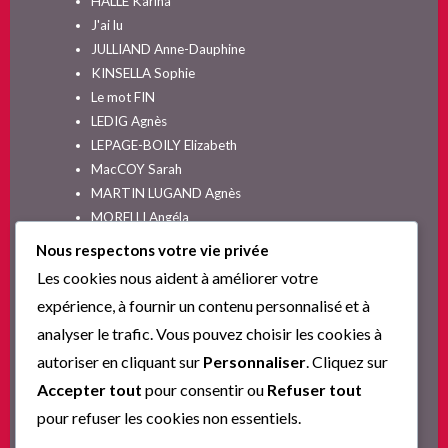
HALLE Karina
J'ai lu
JULLIAND Anne-Dauphine
KINSELLA Sophie
Le mot FIN
LEDIG Agnès
LEPAGE-BOILY Elizabeth
MacCOY Sarah
MARTIN LUGAND Agnès
MORELLI Angéla
MOYES Jojo
Nous respectons votre vie privée
NELSON SPIELMAN Lori
Les cookies nous aident à améliorer votre
Non classé
expérience, à fournir un contenu personnalisé et à
PINGUILLY Yves
analyser le trafic. Vous pouvez choisir les cookies à
RIVA Alex
autoriser en cliquant sur
Personnaliser
. Cliquez sur
SESKIS Tina
SOLNON Jean-François
Accepter tout
pour consentir ou
Refuser tout
SPARKS Nicholas
pour refuser les cookies non essentiels.
Ta nouvelle vie commence ici