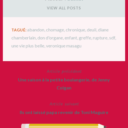
VIEW ALL POSTS
abandon
,
chomage
,
chronique
,
deuil
,
diane
TAGUÉ:
chamberlain
,
don d'organe
,
enfant
,
greffe
,
rupture
,
sdf
,
une vie plus belle
,
veronique masagu
Article précédent
Navigation
Une saison à la petite boulangerie, de Jenny
de
Colgan
l’article
Article suivant
Ils ont laissé papa revenir de Toni Maguire