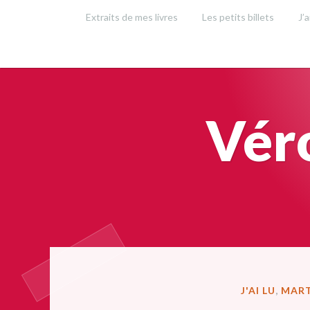
Accéder
Extraits de mes livres
Les petits billets
J’a
au
contenu
principal
Vér
PUBLIÉ
J'AI LU
,
MART
DANS