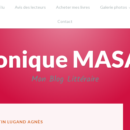
i lu
Avis des lecteurs
Acheter mes livres
Galerie photos
Contact
onique MA
Mon Blog Littéraire
IN LUGAND AGNÈS