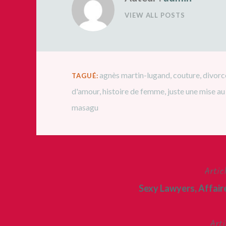
VIEW ALL POSTS
agnès martin-lugand
,
couture
,
divorc
TAGUÉ:
d'amour
,
histoire de femme
,
juste une mise au
masagu
Artic
Navigation
Sexy Lawyers, Affai
de
l’article
Arti