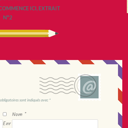
 COMMENCE ICI, EXTRAIT
N°2
obligatoires sont indiqués avec
*
Nom
*
Enr