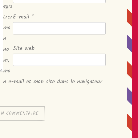
egis
trer
E-mail
*
mo
n
Site web
no
m,
mo
n e-mail et mon site dans le navigateur