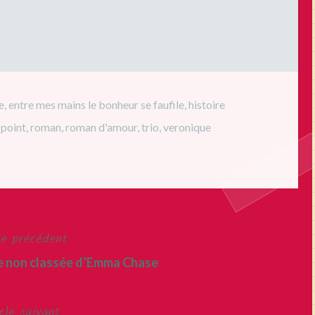
e
,
entre mes mains le bonheur se faufile
,
histoire
 point
,
roman
,
roman d'amour
,
trio
,
veronique
le précédent
re non classée d’Emma Chase
cle suivant