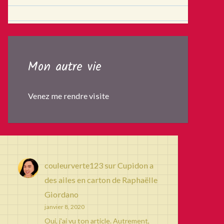
Mon autre vie
Venez me rendre visite
couleurverte123
sur
Cupidon a
des ailes en carton de Raphaëlle
Giordano
janvier 8, 2020
Oui, j'ai vu ton article. Autrement,