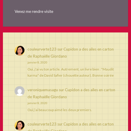
Venez me rendre visite
couleurverte123
sur
Cupidon a des ailes en carton
de Raphaëlle Giordano
janvier 8, 2020
Oui, j'ai vu ton article. Autrement, un livre bien : "Maudit
karma" de David Safier (chouette auteur). Bonne soirée
veroniquemasagu
sur
Cupidon a des ailes en carton
de Raphaëlle Giordano
janvier 8, 2020
Oui j’ai beaucoup aimé les deux premiers.
couleurverte123
sur
Cupidon a des ailes en carton