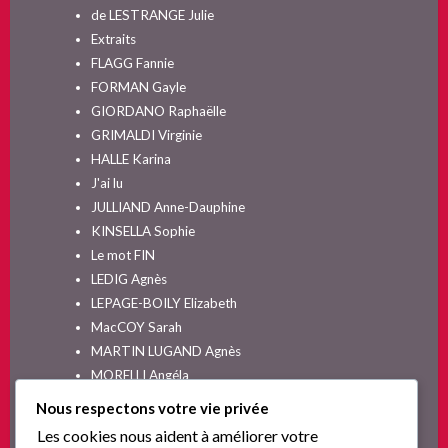
de LESTRANGE Julie
Extraits
FLAGG Fannie
FORMAN Gayle
GIORDANO Raphaëlle
GRIMALDI Virginie
HALLE Karina
J'ai lu
JULLIAND Anne-Dauphine
KINSELLA Sophie
Le mot FIN
LEDIG Agnès
LEPAGE-BOILY Elizabeth
MacCOY Sarah
MARTIN LUGAND Agnès
MORELLI Angéla
MOYES Jojo
Nous respectons votre vie privée
NELSON SPIELMAN Lori
Les cookies nous aident à améliorer votre
Non classé