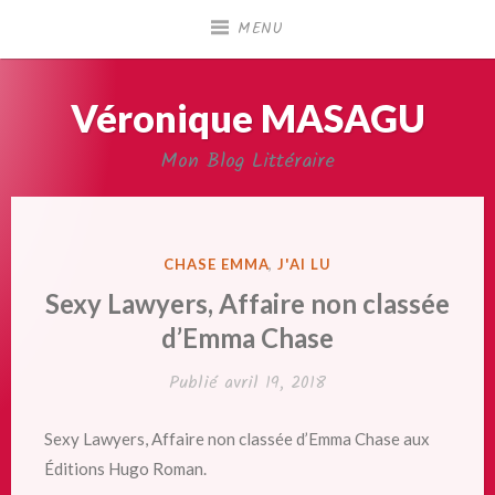
Accéder
MENU
au
contenu
principal
Véronique MASAGU
Mon Blog Littéraire
PUBLIÉ
CHASE EMMA
,
J'AI LU
DANS
Sexy Lawyers, Affaire non classée
d’Emma Chase
Publié
avril 19, 2018
Sexy Lawyers, Affaire non classée d’Emma Chase aux
Éditions Hugo Roman.