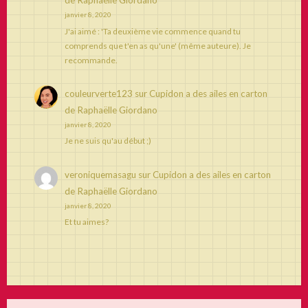
de Raphaëlle Giordano
janvier 8, 2020
J'ai aimé : 'Ta deuxième vie commence quand tu
comprends que t'en as qu'une' (même auteure). Je
recommande.
couleurverte123
sur
Cupidon a des ailes en carton
de Raphaëlle Giordano
janvier 8, 2020
Je ne suis qu'au début ;)
veroniquemasagu
sur
Cupidon a des ailes en carton
de Raphaëlle Giordano
janvier 8, 2020
Et tu aimes?