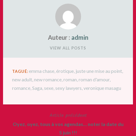
Auteur :
admin
VIEW ALL POSTS
emma chase
,
érotique
,
juste une mise au point
,
TAGUÉ:
new adult
,
new romance
,
roman
,
roman d'amour
,
romance
,
Saga
,
sexe
,
sexy lawyers
,
veronique masagu
Article précédent
Navigation
Oyez, oyez, tous à vos agendas… noter la date du
de
5 juin !!!