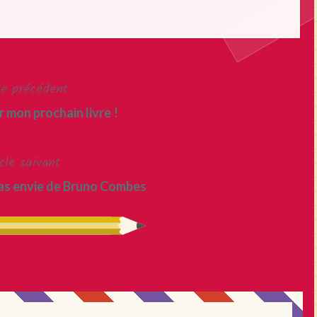
le précédent
 mon prochain livre !
cle suivant
 as envie de Bruno Combes