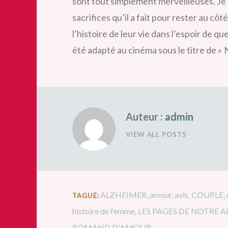
sont tout simplement merveilleuses. Je 
sacrifices qu’il a fait pour rester au côt
l’histoire de leur vie dans l’espoir de qu
été adapté au cinéma sous le titre de « 
Auteur :
admin
VIEW ALL POSTS
ALZHEIMER
,
amour
,
avis
,
COUPLE
,
TAGUÉ:
histoire de femme
,
LES PAGES DE NOTRE
ROMAND D'AMOUR