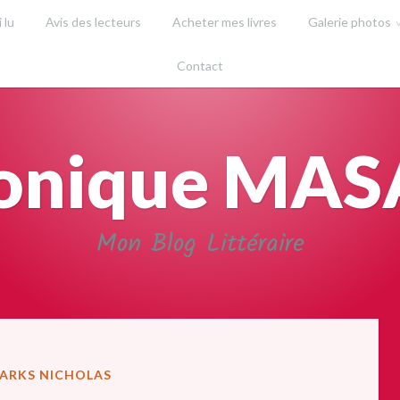
i lu
Avis des lecteurs
Acheter mes livres
Galerie photos
Contact
onique MA
Mon Blog Littéraire
PARKS NICHOLAS