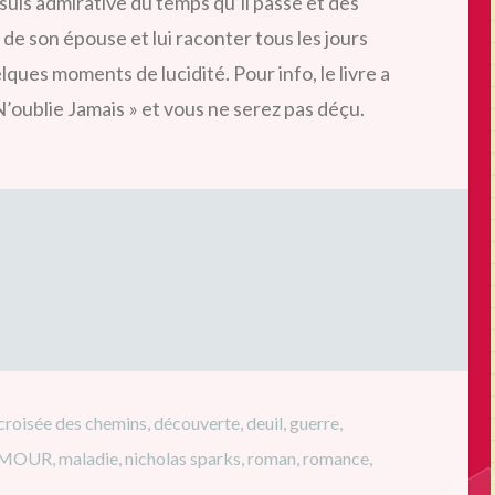
suis admirative du temps qu’il passe et des
é de son épouse et lui raconter tous les jours
elques moments de lucidité. Pour info, le livre a
N’oublie Jamais » et vous ne serez pas déçu.
croisée des chemins
,
découverte
,
deuil
,
guerre
,
 AMOUR
,
maladie
,
nicholas sparks
,
roman
,
romance
,