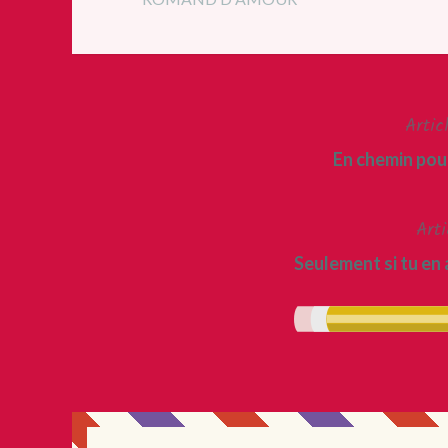
Artic
Navigation
En chemin pour
de
l’article
Arti
Seulement si tu en