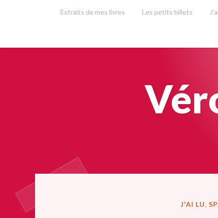
Accéder
Extraits de mes livres
Les petits billets
J’a
au
contenu
principal
Vér
PUBLIÉ
J'AI LU
,
S
DANS