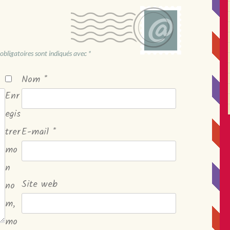
obligatoires sont indiqués avec
*
Nom
*
Enr
egis
trer
E-mail
*
mo
n
Site web
no
m,
mo