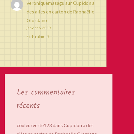
veroniquemasagu
sur
Cupidon a
des ailes en carton de Raphaëlle
Giordano
janvier 8, 2020
Et tu aimes?
Les commentaires
récents
couleurverte123
dans
Cupidon a des
ailes en carton de Raphaëlle Giordano