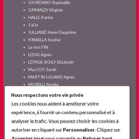
GIORDANO Raphaëlle
GRIMALDI Virginie
HALLE Karina
J'ai lu
JULLIAND Anne-Dauphine
KINSELLA Sophie
Le mot FIN
LEDIG Agnès
LEPAGE-BOILY Elizabeth
MacCOY Sarah
MARTIN LUGAND Agnès
MORELLI Angéla
MOYES Jojo
Nous respectons votre vie privée
NELSON SPIELMAN Lori
Les cookies nous aident à améliorer votre
Non classé
expérience, à fournir un contenu personnalisé et à
PINGUILLY Yves
analyser le trafic. Vous pouvez choisir les cookies à
RIVA Alex
autoriser en cliquant sur
Personnaliser
. Cliquez sur
SESKIS Tina
SOLNON Jean-François
Accepter tout
pour consentir ou
Refuser tout