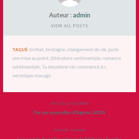
Auteur :
admin
VIEW ALL POSTS
bréhat
,
bretagne
,
changement de vie
,
juste
TAGUÉ:
une mise au point
,
littérature sentimentale
,
romance
sentimentale
,
Ta deuxième vie commence ici
,
veronique masagu
Article précédent
Navigation
De tes nouvelles d’Agnès LEDIG
de
Article suivant
l’article
Les pages de notre amour de Nicholas Sparks