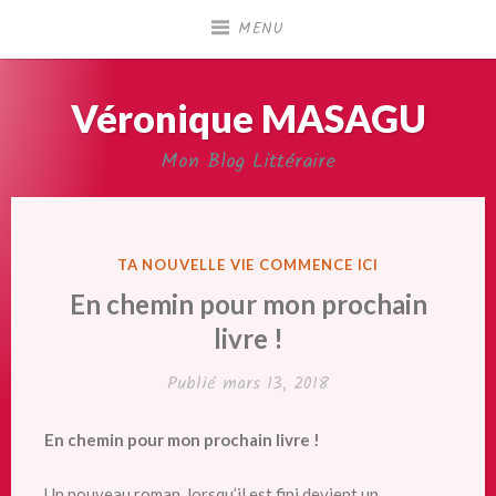
Accéder
MENU
au
contenu
principal
Véronique MASAGU
Mon Blog Littéraire
PUBLIÉ
TA NOUVELLE VIE COMMENCE ICI
DANS
En chemin pour mon prochain
livre !
Publié
mars 13, 2018
En chemin pour mon prochain livre !
Un nouveau roman, lorsqu’il est fini devient un