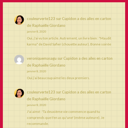
couleurverte123
sur
Cupidon a des ailes en carton
de Raphaëlle Giordano
janvier 8, 2020
Oui, j'ai vu ton article. Autrement, un livre bien : "Maudit
karma" de David Safier (chouette auteur). Bonne soirée
veroniquemasagu
sur
Cupidon a des ailes en carton
de Raphaëlle Giordano
janvier 8, 2020
Oui j’ai beaucoup aimé les deux premiers.
couleurverte123
sur
Cupidon a des ailes en carton
de Raphaëlle Giordano
janvier 8, 2020
J'ai aimé : 'Ta deuxième vie commence quand tu
comprends que t'en as qu'une' (même auteure). Je
recommande.