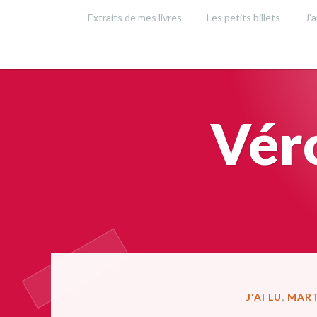
Accéder
Extraits de mes livres
Les petits billets
J’a
au
contenu
principal
Vér
PUBLIÉ
J'AI LU
,
MART
DANS