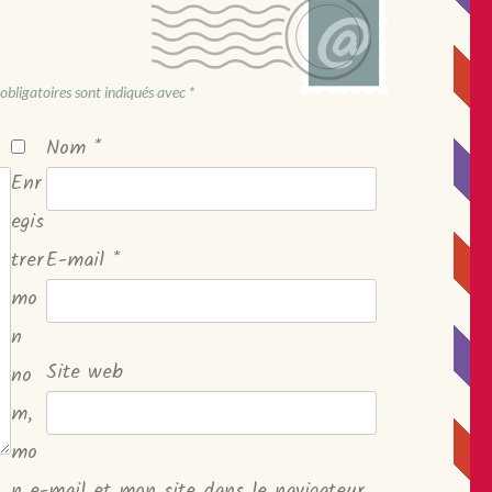
obligatoires sont indiqués avec
*
Nom
*
Enr
egis
trer
E-mail
*
mo
n
Site web
no
m,
mo
n e-mail et mon site dans le navigateur