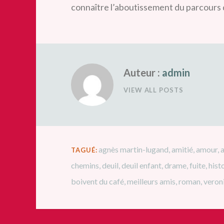
connaître l’aboutissement du parcours 
Auteur :
admin
VIEW ALL POSTS
agnès martin-lugand
,
amitié
,
amour
,
TAGUÉ:
chemins
,
deuil
,
deuil enfant
,
drame
,
fuite
,
hist
boivent du café
,
meilleurs amis
,
roman
,
veron