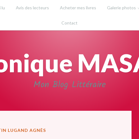
i lu
Avis des lecteurs
Acheter mes livres
Galerie photos
Contact
onique MA
Mon Blog Littéraire
IN LUGAND AGNÈS