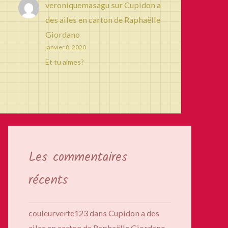
veroniquemasagu
sur
Cupidon a
des ailes en carton de Raphaëlle
Giordano
janvier 8, 2020
Et tu aimes?
Les commentaires
récents
couleurverte123
dans
Cupidon a des
ailes en carton de Raphaëlle Giordano