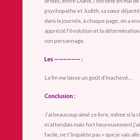
drôles, entre Diane, l’héroïne en mal
de 
psychopathe et Judith, sa sœur déjantée
dans la journée, à chaque page, on a env
apprécié l’évolution et la détermination
son personnage.
Les —————— :
La fin me laisse un goût d’inachevé…
Conclusion :
J’ai beaucoup aimé ce livre, même si la ch
m’attendais mais fort heureusement j’ai 
facile, ne t’inquiète pas » que je vais a