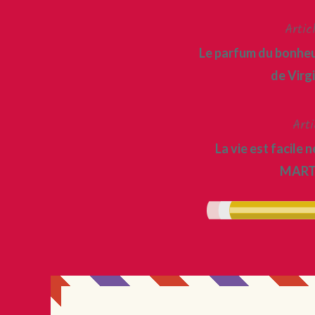
Artic
Navigation
Le parfum du bonheur
de
de Virg
l’article
Arti
La vie est facile 
MART