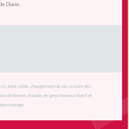
de Diane.
avis
,
best-seller
,
changement de vie
,
croisée des
oire de femme
,
irlande
,
les gens heureux lisent et
ique masagu