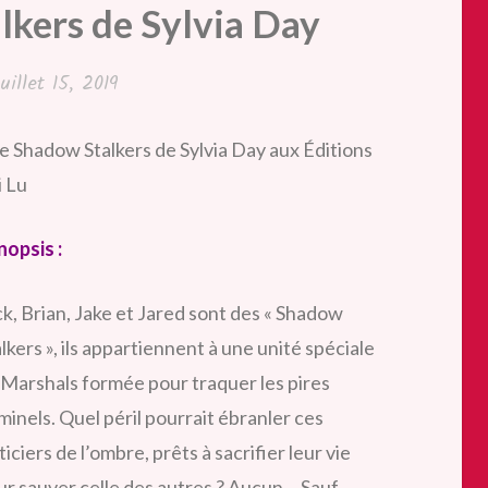
kers de Sylvia Day
juillet 15, 2019
e Shadow Stalkers de Sylvia Day aux Éditions
i Lu
nopsis :
ck, Brian, Jake et Jared sont des « Shadow
lkers », ils appartiennent à une unité spéciale
 Marshals formée pour traquer les pires
minels. Quel péril pourrait ébranler ces
ticiers de l’ombre, prêts à sacrifier leur vie
ur sauver celle des autres ? Aucun… Sauf,