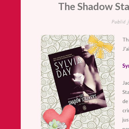
The Shadow Stal
Publié
Th
J’a
Sy
Ja
Sta
de
cri
jus
po