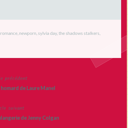
 romance
,
newporn
,
sylvia day
,
the shadows stalkers
,
le précédent
u homard de Laure Manel
cle suivant
oulangerie de Jenny Colgan