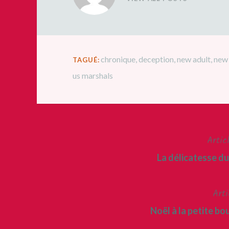
chronique
,
deception
,
new adult
,
new
TAGUÉ:
us marshals
Artic
Navigation
La délicatesse d
de
l’article
Arti
Noël à la petite b