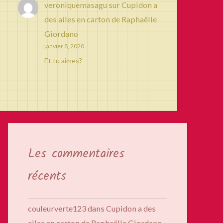
veroniquemasagu
sur
Cupidon a
des ailes en carton de Raphaëlle
Giordano
janvier 8, 2020
Et tu aimes?
Les commentaires
récents
couleurverte123
dans
Cupidon a des
ailes en carton de Raphaëlle Giordano