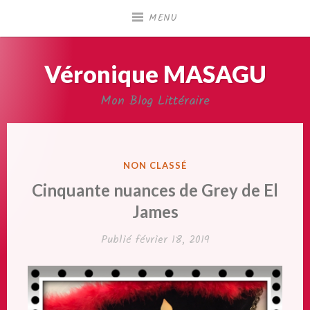
Accéder
MENU
au
contenu
principal
Véronique MASAGU
Mon Blog Littéraire
PUBLIÉ
NON CLASSÉ
DANS
Cinquante nuances de Grey de El
James
Publié
février 18, 2019