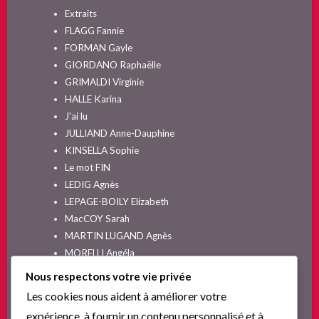
Extraits
FLAGG Fannie
FORMAN Gayle
GIORDANO Raphaëlle
GRIMALDI Virginie
HALLE Karina
J'ai lu
JULLIAND Anne-Dauphine
KINSELLA Sophie
Le mot FIN
LEDIG Agnès
LEPAGE-BOILY Elizabeth
MacCOY Sarah
MARTIN LUGAND Agnès
MORELLI Angéla
MOYES Jojo
Nous respectons votre vie privée
NELSON SPIELMAN Lori
Les cookies nous aident à améliorer votre
Non classé
expérience, à fournir un contenu personnalisé et à