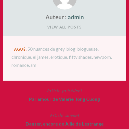
Auteur :
admin
VIEW ALL POSTS
50 nuances de grey
,
blog
,
blogueuse
,
TAGUÉ:
chronique
,
el james
,
érotique
,
fifty shades
,
newporn
,
romance
,
sm
Article précédent
Navigation
Par amour de Valérie Tong Cuong
de
Article suivant
l’article
Danser, encore de Julie de Lestrange