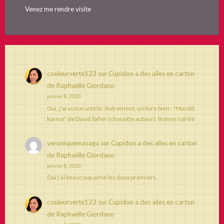
Venez me rendre visite
couleurverte123
sur
Cupidon a des ailes en carton
de Raphaëlle Giordano
janvier 8, 2020
Oui, j'ai vu ton article. Autrement, un livre bien : "Maudit
karma" de David Safier (chouette auteur). Bonne soirée
veroniquemasagu
sur
Cupidon a des ailes en carton
de Raphaëlle Giordano
janvier 8, 2020
Oui j’ai beaucoup aimé les deux premiers.
couleurverte123
sur
Cupidon a des ailes en carton
de Raphaëlle Giordano