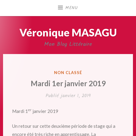
Accéder
MENU
au
contenu
principal
Véronique MASAGU
Mon Blog Littéraire
PUBLIÉ
NON CLASSÉ
DANS
Mardi 1er janvier 2019
Publié
janvier 1, 2019
er
Mardi 1
janvier 2019
Un retour sur cette deuxième période de stage qui a
encore été très riche en apprentissage. La