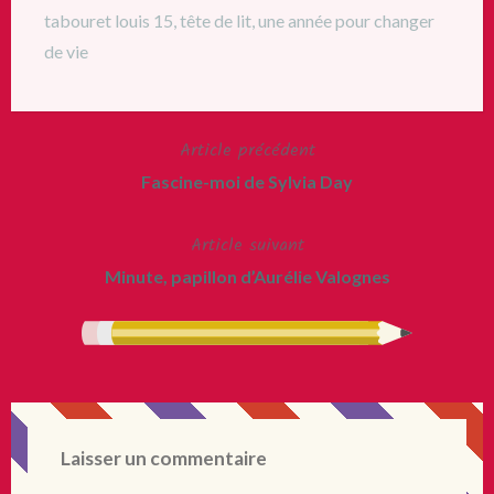
tabouret louis 15
,
tête de lit
,
une année pour changer
de vie
Article précédent
Navigation
Fascine-moi de Sylvia Day
de
Article suivant
l’article
Minute, papillon d’Aurélie Valognes
Laisser un commentaire