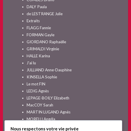
DALY Paula
de LESTRANGE Julie
Extraits
FLAGG Fannie
FORMAN Gayle
GIORDANO Raphaëlle
GRIMALDI Virginie
HALLE Karina
J'ai lu
JULLIAND Anne-Dauphine
KINSELLA Sophie
Le mot FIN
LEDIG Agnès
LEPAGE-BOILY Elizabeth
MacCOY Sarah
MARTIN LUGAND Agnès
MORELLI Angéla
MOYES Jojo
Nous respectons votre vie privée