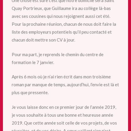
Une chose est sûre c’est que notre domicile sera Saint
Quay Portrieux, que Guillaume ira au collège là-bas
avec ses cousines qui nous rejoignent aussi cet été.
Pour la prochaine réunion, chacun de nous doit faire la
liste des employeurs potentiels qu’il peu contacté et
chacun doit mettre son CV à jour.
Pour ma part, je reprends le chemin du centre de
formation le 7 janvier.
Après 6 mois où je n’ai rien écrit dans mon troisième
roman par manque de temps, aujourd’hui, l’envie est là et
plus que pressente.
Je vous laisse donc en ce premier jour de l’année 2019,
je vous souhaite à tous une bonne et heureuse année
2019. Que cette année soit celle de vos projets, de vos
réussites, et de vos désirs. A cœur vaillant rien n’est