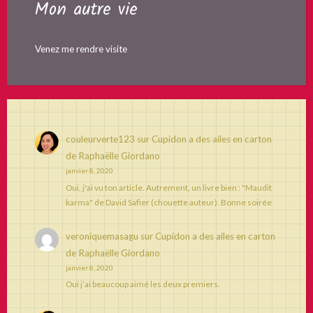
Mon autre vie
Venez me rendre visite
couleurverte123
sur
Cupidon a des ailes en carton
de Raphaëlle Giordano
janvier 8, 2020
Oui, j'ai vu ton article. Autrement, un livre bien : "Maudit
karma" de David Safier (chouette auteur). Bonne soirée
veroniquemasagu
sur
Cupidon a des ailes en carton
de Raphaëlle Giordano
janvier 8, 2020
Oui j’ai beaucoup aimé les deux premiers.