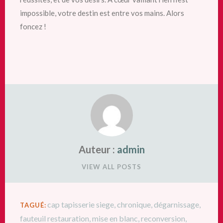
impossible, votre destin est entre vos mains. Alors
foncez !
Auteur :
admin
VIEW ALL POSTS
cap tapisserie siege
,
chronique
,
dégarnissage
,
TAGUÉ:
fauteuil restauration
,
mise en blanc
,
reconversion
,