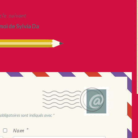
cle suivant
moi de Sylvia Da
obligatoires sont indiqués avec
*
Nom
*