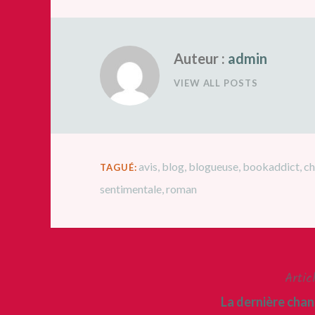
Auteur :
admin
VIEW ALL POSTS
avis
,
blog
,
blogueuse
,
bookaddict
,
ch
TAGUÉ:
sentimentale
,
roman
Artic
Navigation
La dernière cha