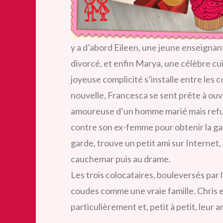
y a d’abord Eileen, une jeune enseignant
divorcé, et enfin Marya, une célèbre cu
joyeuse complicité s’installe entre les 
nouvelle, Francesca se sent prête à ou
amoureuse d’un homme marié mais refus
contre son ex-femme pour obtenir la gard
garde, trouve un petit ami sur Internet, 
cauchemar puis au drame.
Les trois colocataires, bouleversés par l
coudes comme une vraie famille. Chris 
particulièrement et, petit à petit, leur