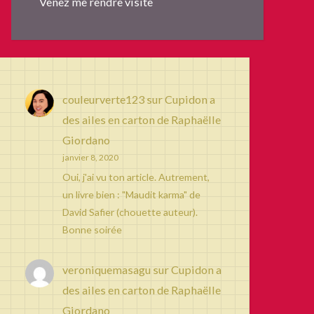
Venez me rendre visite
couleurverte123
sur
Cupidon a
des ailes en carton de Raphaëlle
Giordano
janvier 8, 2020
Oui, j'ai vu ton article. Autrement,
un livre bien : "Maudit karma" de
David Safier (chouette auteur).
Bonne soirée
veroniquemasagu
sur
Cupidon a
des ailes en carton de Raphaëlle
Giordano