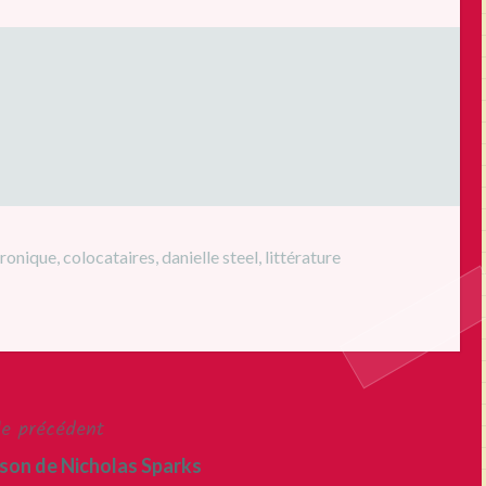
ronique
,
colocataires
,
danielle steel
,
littérature
le précédent
nson de Nicholas Sparks