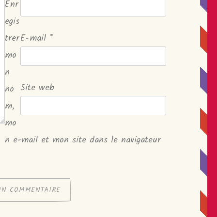
Enr
egis
trer
E-mail
*
mo
n
Site web
no
m,
mo
n e-mail et mon site dans le navigateur