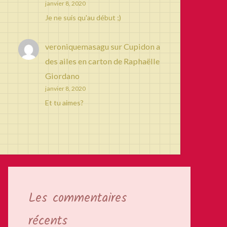
janvier 8, 2020
Je ne suis qu'au début ;)
veroniquemasagu
sur
Cupidon a
des ailes en carton de Raphaëlle
Giordano
janvier 8, 2020
Et tu aimes?
Les commentaires
récents