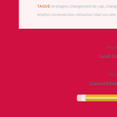
bretagne
,
changement de cap
,
change
TAGUÉ:
emploi
,
reconversion
,
retourner chez soi
,
une 
Artic
Navigation
Lundi 3 
de
l’article
Arti
L’autoédition