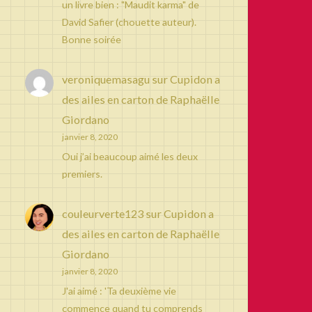
un livre bien : "Maudit karma" de
David Safier (chouette auteur).
Bonne soirée
veroniquemasagu
sur
Cupidon a
des ailes en carton de Raphaëlle
Giordano
janvier 8, 2020
Oui j’ai beaucoup aimé les deux
premiers.
couleurverte123
sur
Cupidon a
des ailes en carton de Raphaëlle
Giordano
janvier 8, 2020
J'ai aimé : 'Ta deuxième vie
commence quand tu comprends