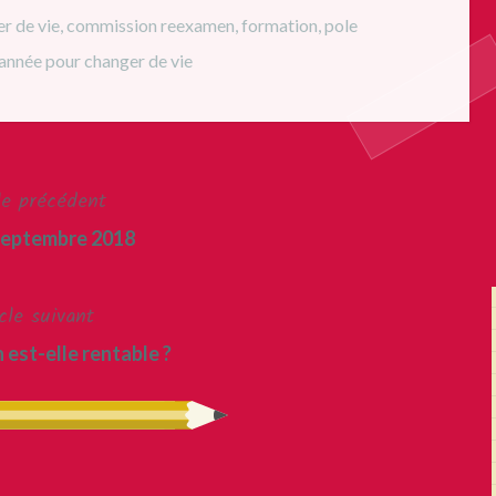
r de vie
,
commission reexamen
,
formation
,
pole
année pour changer de vie
le précédent
septembre 2018
cle suivant
 est-elle rentable ?