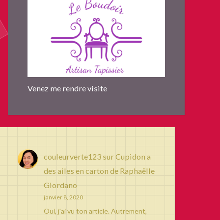
Venez me rendre visite
couleurverte123
sur
Cupidon a
des ailes en carton de Raphaëlle
Giordano
janvier 8, 2020
Oui, j'ai vu ton article. Autrement,