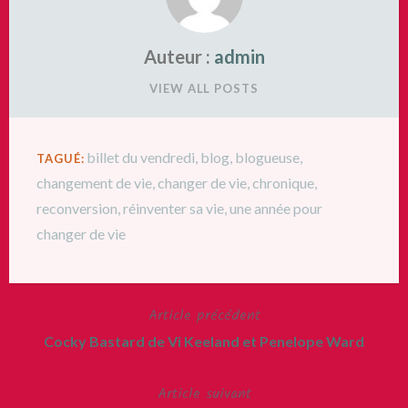
Auteur :
admin
VIEW ALL POSTS
billet du vendredi
,
blog
,
blogueuse
,
TAGUÉ:
changement de vie
,
changer de vie
,
chronique
,
reconversion
,
réinventer sa vie
,
une année pour
changer de vie
Article précédent
Navigation
Cocky Bastard de Vi Keeland et Penelope Ward
de
Article suivant
l’article