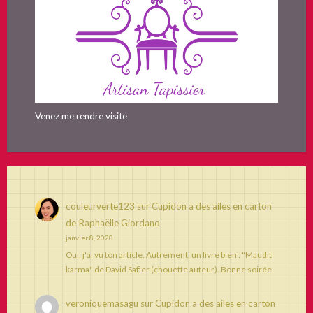
Venez me rendre visite
couleurverte123
sur
Cupidon a des ailes en carton
de Raphaëlle Giordano
janvier 8, 2020
Oui, j'ai vu ton article. Autrement, un livre bien : "Maudit
karma" de David Safier (chouette auteur). Bonne soirée
veroniquemasagu
sur
Cupidon a des ailes en carton