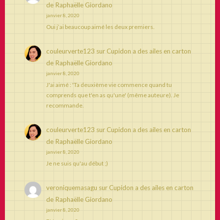
de Raphaëlle Giordano
janvier 8, 2020
Oui j’ai beaucoup aimé les deux premiers.
couleurverte123
sur
Cupidon a des ailes en carton
de Raphaëlle Giordano
janvier 8, 2020
J'ai aimé : 'Ta deuxième vie commence quand tu
comprends que t'en as qu'une' (même auteure). Je
recommande.
couleurverte123
sur
Cupidon a des ailes en carton
de Raphaëlle Giordano
janvier 8, 2020
Je ne suis qu'au début ;)
veroniquemasagu
sur
Cupidon a des ailes en carton
de Raphaëlle Giordano
janvier 8, 2020