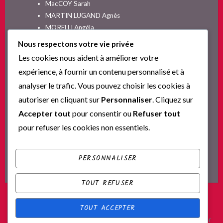
MacCOY Sarah
MARTIN LUGAND Agnès
MORELLI Angéla
MOYES Jojo
Nous respectons votre vie privée
NELSON SPIELMAN Lori
Les cookies nous aident à améliorer votre
Non classé
expérience, à fournir un contenu personnalisé et à
PINGUILLY Yves
analyser le trafic. Vous pouvez choisir les cookies à
RIVA Alex
autoriser en cliquant sur
Personnaliser
. Cliquez sur
SESKIS Tina
SOLNON Jean-François
Accepter tout
pour consentir ou
Refuser tout
SPARKS Nicholas
pour refuser les cookies non essentiels.
Ta nouvelle vie commence ici
YVERT Sylvie
PERSONNALISER
TOUT REFUSER
TOUT ACCEPTER
Fièrement propulsé par WordPress
|
Thème : Scratchpad par