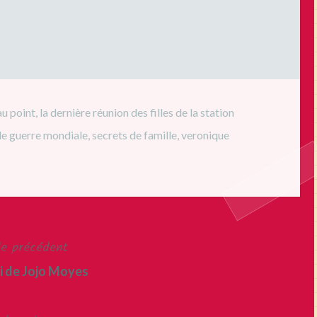
au point
,
la dernière réunion des filles de la station
e guerre mondiale
,
secrets de famille
,
veronique
le précédent
i de Jojo Moyes