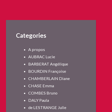
Categories
A propos
AUBRAC Lucie
BARBERAT Angélique
BOURDIN Françoise
CHAMBERLAIN Diane
CHASE Emma
COMBES Bruno
DALY Paula
de LESTRANGE Julie