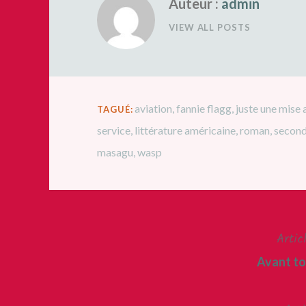
Auteur :
admin
VIEW ALL POSTS
aviation
,
fannie flagg
,
juste une mise 
TAGUÉ:
service
,
littérature américaine
,
roman
,
second
masagu
,
wasp
Artic
Navigation
Avant to
de