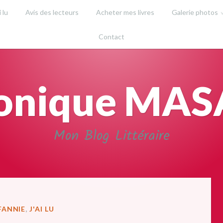
i lu
Avis des lecteurs
Acheter mes livres
Galerie photos
Contact
onique MA
Mon Blog Littéraire
FANNIE
,
J'AI LU