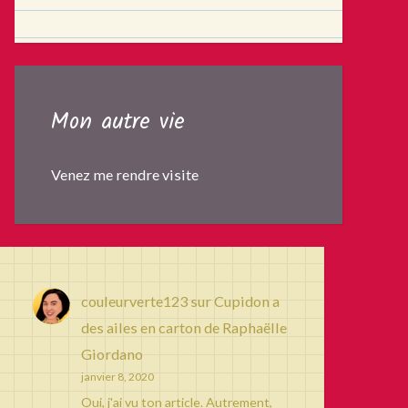
Mon autre vie
Venez me rendre visite
couleurverte123
sur
Cupidon a
des ailes en carton de Raphaëlle
Giordano
janvier 8, 2020
Oui, j'ai vu ton article. Autrement,