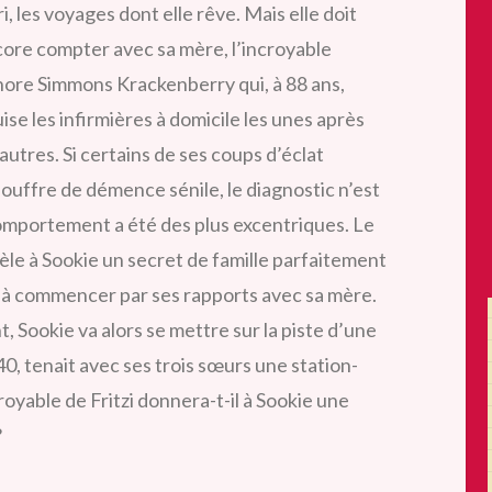
i, les voyages dont elle rêve. Mais elle doit
ore compter avec sa mère, l’incroyable
ore Simmons Krackenberry qui, à 88 ans,
ise les infirmières à domicile les unes après
 autres. Si certains de ses coups d’éclat
souffre de démence sénile, le diagnostic n’est
n comportement a été des plus excentriques. Le
èle à Sookie un secret de famille parfaitement
, à commencer par ses rapports avec sa mère.
, Sookie va alors se mettre sur la piste d’une
40, tenait avec ses trois sœurs une station-
royable de Fritzi donnera-t-il à Sookie une
?