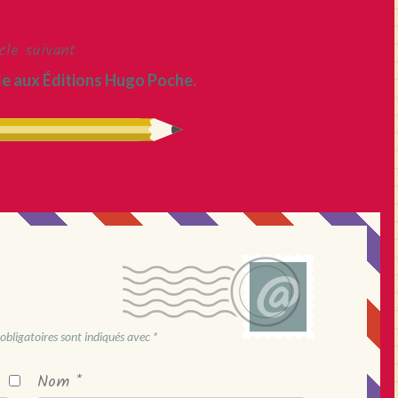
cle suivant
lle aux Éditions Hugo Poche.
obligatoires sont indiqués avec
*
Nom
*