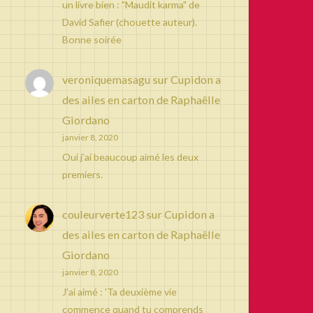
un livre bien : "Maudit karma" de
David Safier (chouette auteur).
Bonne soirée
veroniquemasagu
sur
Cupidon a
des ailes en carton de Raphaëlle
Giordano
janvier 8, 2020
Oui j’ai beaucoup aimé les deux
premiers.
couleurverte123
sur
Cupidon a
des ailes en carton de Raphaëlle
Giordano
janvier 8, 2020
J'ai aimé : 'Ta deuxième vie
commence quand tu comprends