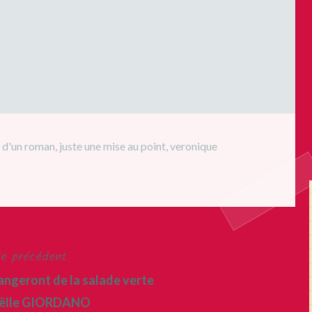
n d'un roman
,
juste une mise au point
,
veronique
le précédent
mangeront de la salade verte
aëlle GIORDANO