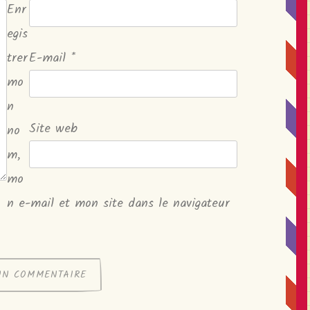
Enr
egis
trer
E-mail
*
mo
n
Site web
no
m,
mo
n e-mail et mon site dans le navigateur