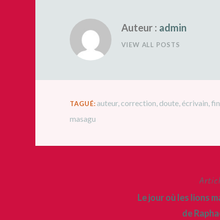
Auteur :
admin
VIEW ALL POSTS
auteur
,
correction
,
doute
,
écrivain
,
fi
TAGUÉ:
masagu
Artic
Navigation
Le jour où les lions 
de
de Raph