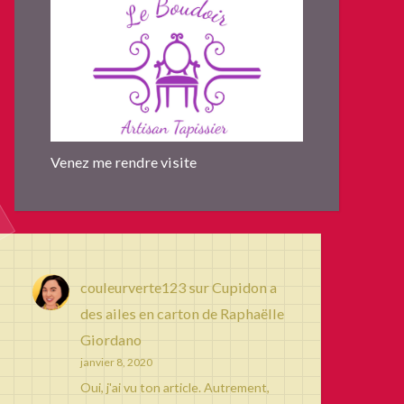
Venez me rendre visite
couleurverte123
sur
Cupidon a
des ailes en carton de Raphaëlle
Giordano
janvier 8, 2020
Oui, j'ai vu ton article. Autrement,