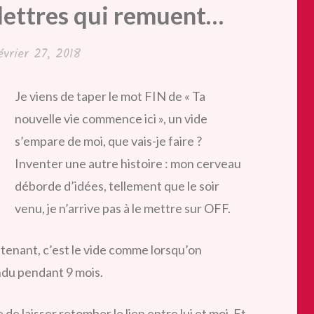
 lettres qui remuent…
évrier 27, 2018
Je viens de taper le mot FIN de « Ta
nouvelle vie commence ici », un vide
s’empare de moi, que vais-je faire ?
Inventer une autre histoire : mon cerveau
déborde d’idées, tellement que le soir
venu, je n’arrive pas à le mettre sur OFF.
aintenant, c’est le vide comme lorsqu’on
ndu pendant 9 mois.
 de laisser retomber le lien entre lui et moi. Et