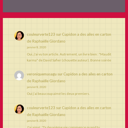
couleurverte123
sur
Cupidon a des ailes en carton
de Raphaëlle Giordano
janvier 8, 2020
Oui, j'ai vu ton article. Autrement, un livre bien : "Maudit
karma" de David Safier (chouette auteur). Bonne soirée
veroniquemasagu
sur
Cupidon a des ailes en carton
de Raphaëlle Giordano
janvier 8, 2020
Oui j’ai beaucoup aimé les deux premiers.
couleurverte123
sur
Cupidon a des ailes en carton
de Raphaëlle Giordano
janvier 8, 2020
J'ai aimé : 'Ta deuxième vie commence quand tu