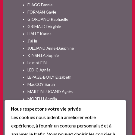
FLAGG Fannie
FORMAN Gayle
GIORDANO Raphaëlle
GRIMALDI Virginie
HALLE Karina
J'ai lu
JULLIAND Anne-Dauphine
KINSELLA Sophie
Le mot FIN
LEDIG Agnès
LEPAGE-BOILY Elizabeth
MacCOY Sarah
MARTIN LUGAND Agnès
MORELLI Angéla
MOYES Jojo
Nous respectons votre vie privée
NELSON SPIELMAN Lori
Les cookies nous aident à améliorer votre
Non classé
expérience, à fournir un contenu personnalisé et à
PINGUILLY Yves
analyser le trafic. Vous pouvez choisir les cookies à
RIVA Alex