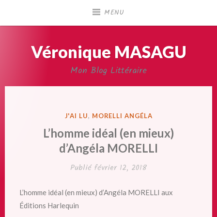
Accéder
MENU
au
contenu
principal
Véronique MASAGU
Mon Blog Littéraire
PUBLIÉ
J'AI LU
,
MORELLI ANGÉLA
DANS
L’homme idéal (en mieux)
d’Angéla MORELLI
Publié
février 12, 2018
L’homme idéal (en mieux) d’Angéla MORELLI aux
Éditions Harlequin