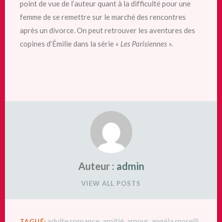
point de vue de l’auteur quant à la difficulté pour une
femme de se remettre sur le marché des rencontres
après un divorce. On peut retrouver les aventures des
copines d’Émilie dans la série «
Les Parisiennes
».
Auteur :
admin
VIEW ALL POSTS
adulte romance
,
amitié
,
amour
,
angéla morelli
,
TAGUÉ: