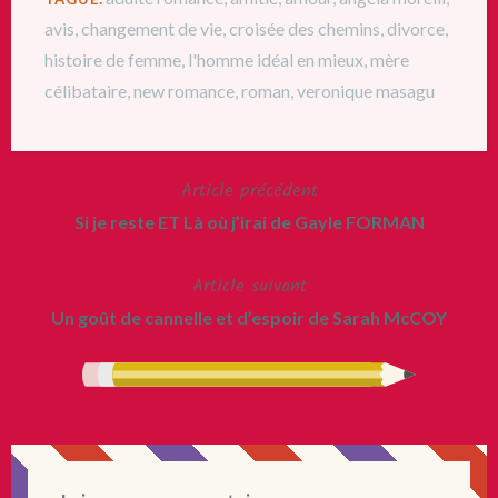
avis
,
changement de vie
,
croisée des chemins
,
divorce
,
histoire de femme
,
l'homme idéal en mieux
,
mère
célibataire
,
new romance
,
roman
,
veronique masagu
Article précédent
Navigation
Si je reste ET Là où j’irai de Gayle FORMAN
de
Article suivant
l’article
Un goût de cannelle et d’espoir de Sarah McCOY