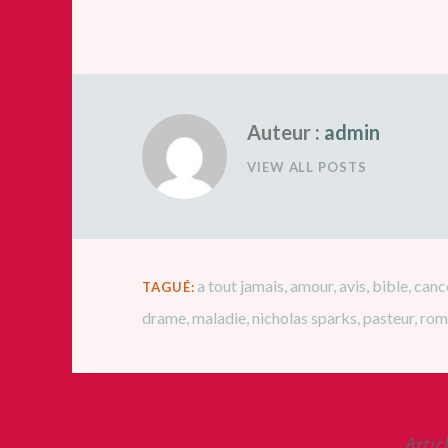
Auteur :
admin
VIEW ALL POSTS
a tout jamais
,
amour
,
avis
,
bible
,
canc
TAGUÉ:
drame
,
maladie
,
nicholas sparks
,
pasteur
,
rom
Artic