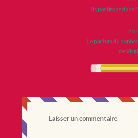
Navigation
Ils partiront dans
de
l’article
Arti
Le parfum du bonheur
de Virg
Laisser un commentaire