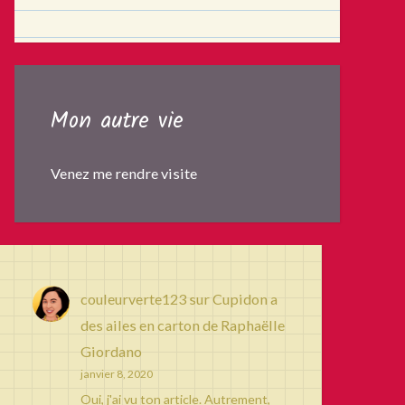
Mon autre vie
Venez me rendre visite
couleurverte123
sur
Cupidon a
des ailes en carton de Raphaëlle
Giordano
janvier 8, 2020
Oui, j'ai vu ton article. Autrement,