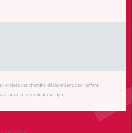
er
,
croisée des chemins
,
décès enfant
,
deuil enfant
,
an
,
romance
,
veronique masagu
le précédent