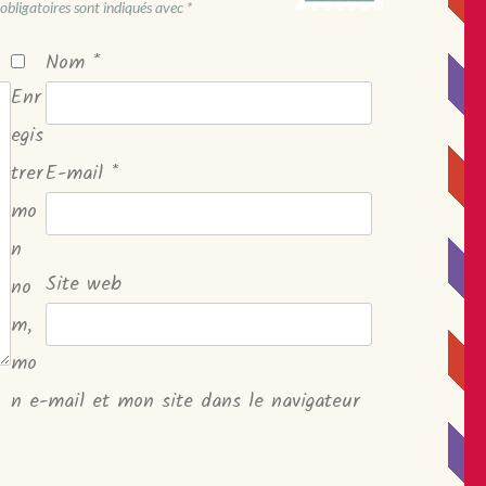
obligatoires sont indiqués avec
*
Nom
*
Enr
egis
trer
E-mail
*
mo
n
Site web
no
m,
mo
n e-mail et mon site dans le navigateur