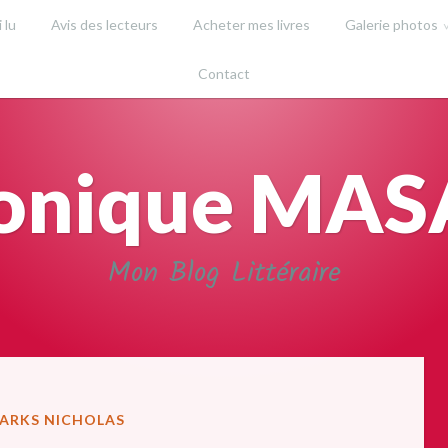
i lu
Avis des lecteurs
Acheter mes livres
Galerie photos
Contact
onique MA
Mon Blog Littéraire
PARKS NICHOLAS