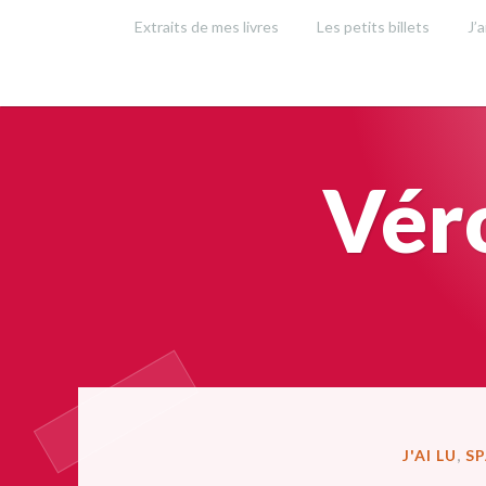
Accéder
Extraits de mes livres
Les petits billets
J’a
au
contenu
principal
Vér
PUBLIÉ
J'AI LU
,
S
DANS