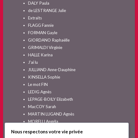
DALY Paula
de LESTRANGE Julie
Extraits
FLAGG Fannie
FORMAN Gayle
GIORDANO Raphaëlle
GRIMALDI Virginie
HALLE Karina
J'ai lu
JULLIAND Anne-Dauphine
KINSELLA Sophie
Le mot FIN
LEDIG Agnès
LEPAGE-BOILY Elizabeth
MacCOY Sarah
MARTIN LUGAND Agnès
MORELLI Angéla
MOYES Jojo
Nous respectons votre vie privée
NELSON SPIELMAN Lori