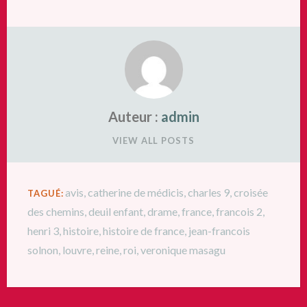
Auteur :
admin
VIEW ALL POSTS
avis
,
catherine de médicis
,
charles 9
,
croisée
TAGUÉ:
des chemins
,
deuil enfant
,
drame
,
france
,
francois 2
,
henri 3
,
histoire
,
histoire de france
,
jean-francois
solnon
,
louvre
,
reine
,
roi
,
veronique masagu