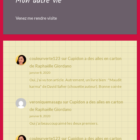
Mon autre vie
Venez me rendre visite
couleurverte123
sur
Cupidon a des ailes en carton
de Raphaëlle Giordano
janvier 8, 2020
Oui, j'ai vu ton article. Autrement, un livre bien : "Maudit
karma" de David Safier (chouette auteur). Bonne soirée
veroniquemasagu
sur
Cupidon a des ailes en carton
de Raphaëlle Giordano
janvier 8, 2020
Oui j’ai beaucoup aimé les deux premiers.
couleurverte123
sur
Cupidon a des ailes en carton