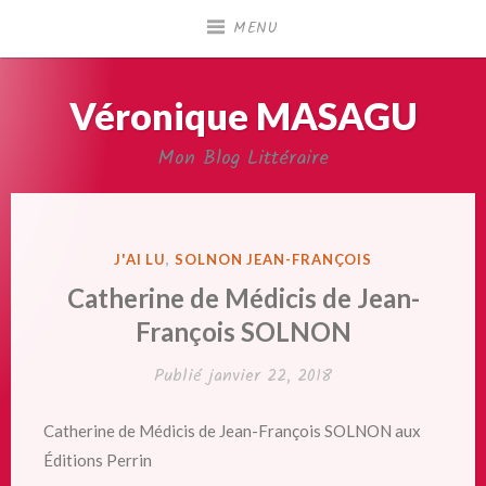
Accéder
MENU
au
contenu
principal
Véronique MASAGU
Mon Blog Littéraire
PUBLIÉ
J'AI LU
,
SOLNON JEAN-FRANÇOIS
DANS
Catherine de Médicis de Jean-
François SOLNON
Publié
janvier 22, 2018
Catherine de Médicis de Jean-François SOLNON aux
Éditions Perrin