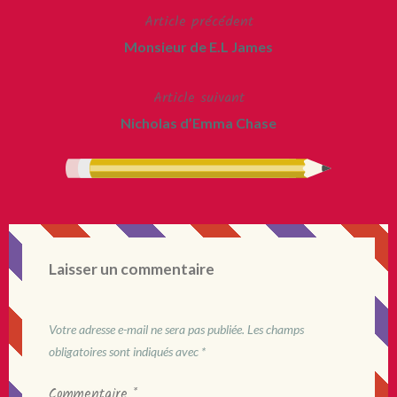
Article précédent
Navigation
Monsieur de E.L James
de
Article suivant
l’article
Nicholas d’Emma Chase
Laisser un commentaire
Votre adresse e-mail ne sera pas publiée.
Les champs
obligatoires sont indiqués avec
*
Commentaire
*