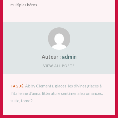
multiples héros.
Auteur :
admin
VIEW ALL POSTS
Abby Clements
,
glaces
,
les divines glaces à
TAGUÉ:
l'italienne d'anna
,
litterature sentimenale
,
romances
,
suite
,
tome2