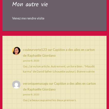
Mon autre vie
Venez me rendre visite
couleurverte123
sur
Cupidon a des ailes en carton
de Raphaëlle Giordano
janvier 8, 2020
Oui, j'ai vu ton article. Autrement, un livre bien : "Maudit
karma" de David Safier (chouette auteur). Bonne soirée
veroniquemasagu
sur
Cupidon a des ailes en carton
de Raphaëlle Giordano
janvier 8, 2020
Oui j’ai beaucoup aimé les deux premiers.