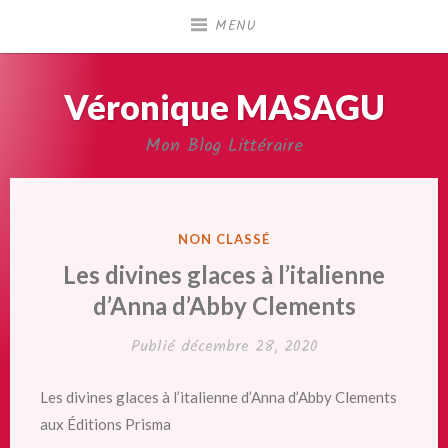
Accéder
MENU
au
contenu
principal
Véronique MASAGU
Mon Blog Littéraire
PUBLIÉ
NON CLASSÉ
DANS
Les divines glaces à l’italienne
d’Anna d’Abby Clements
Publié
décembre 28, 2020
Les divines glaces à l’italienne d’Anna d’Abby Clements
aux Éditions Prisma