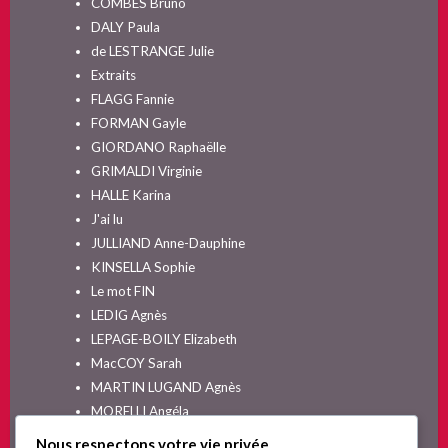
COMBES Bruno
DALY Paula
de LESTRANGE Julie
Extraits
FLAGG Fannie
FORMAN Gayle
GIORDANO Raphaëlle
GRIMALDI Virginie
HALLE Karina
J'ai lu
JULLIAND Anne-Dauphine
KINSELLA Sophie
Le mot FIN
LEDIG Agnès
LEPAGE-BOILY Elizabeth
MacCOY Sarah
MARTIN LUGAND Agnès
MORELLI Angéla
MOYES Jojo
Nous respectons votre vie privée