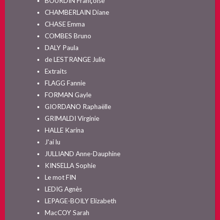
BOURDIN Françoise
CHAMBERLAIN Diane
CHASE Emma
COMBES Bruno
DALY Paula
de LESTRANGE Julie
Extraits
FLAGG Fannie
FORMAN Gayle
GIORDANO Raphaëlle
GRIMALDI Virginie
HALLE Karina
J'ai lu
JULLIAND Anne-Dauphine
KINSELLA Sophie
Le mot FIN
LEDIG Agnès
LEPAGE-BOILY Elizabeth
MacCOY Sarah