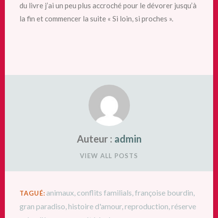
du livre j’ai un peu plus accroché pour le dévorer jusqu’à
la fin et commencer la suite « Si loin, si proches ».
Auteur :
admin
VIEW ALL POSTS
animaux
,
conflits familials
,
françoise bourdin
,
TAGUÉ:
gran paradiso
,
histoire d'amour
,
reproduction
,
réserve