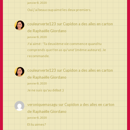
janvier 8, 2020
Oui j’ai beaucoup aimé les deux premiers.
couleurverte123
sur
Cupidon a des ailes en carton
de Raphaëlle Giordano
janvier 8, 2020
J'ai aimé : 'Ta deuxième vie commence quand tu
comprends que t'en as qu'une' (même auteure). Je
recommande.
couleurverte123
sur
Cupidon a des ailes en carton
de Raphaëlle Giordano
janvier 8, 2020
Je ne suis qu'au début ;)
veroniquemasagu
sur
Cupidon a des ailes en carton
de Raphaëlle Giordano
janvier 8, 2020
Et tu aimes?