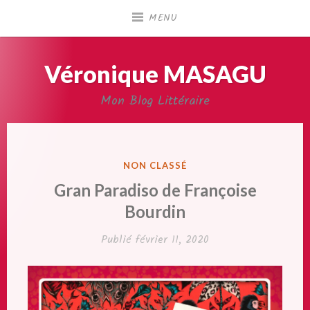
Accéder
MENU
au
contenu
principal
Véronique MASAGU
Mon Blog Littéraire
PUBLIÉ
NON CLASSÉ
DANS
Gran Paradiso de Françoise
Bourdin
Publié
février 11, 2020