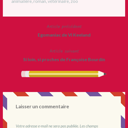
animalière
,
roman
,
vétérinaire
,
zoo
Article précédent
Navigation
Egomaniac de Vi Keeland
de
Article suivant
l’article
Si loin, si proches de Françoise Bourdin
Laisser un commentaire
Votre adresse e-mail ne sera pas publiée.
Les champs