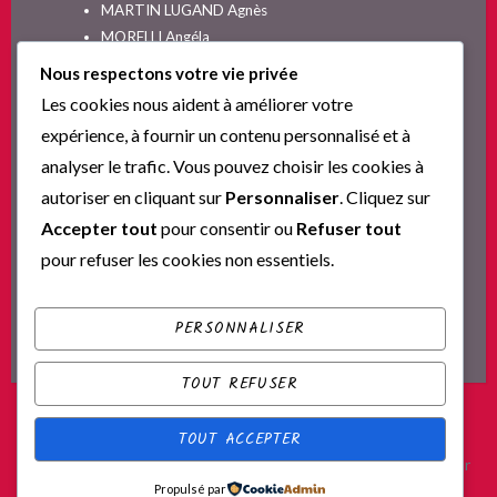
MARTIN LUGAND Agnès
MORELLI Angéla
MOYES Jojo
Nous respectons votre vie privée
NELSON SPIELMAN Lori
Les cookies nous aident à améliorer votre
Non classé
expérience, à fournir un contenu personnalisé et à
PINGUILLY Yves
analyser le trafic. Vous pouvez choisir les cookies à
RIVA Alex
autoriser en cliquant sur
Personnaliser
. Cliquez sur
SESKIS Tina
SOLNON Jean-François
Accepter tout
pour consentir ou
Refuser tout
SPARKS Nicholas
pour refuser les cookies non essentiels.
Ta nouvelle vie commence ici
YVERT Sylvie
PERSONNALISER
TOUT REFUSER
TOUT ACCEPTER
Fièrement propulsé par WordPress
|
Thème : Scratchpad par
Propulsé par
Automattic
.