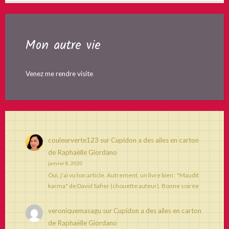
Mon autre vie
Venez me rendre visite
couleurverte123
sur
Cupidon a des ailes en carton
de Raphaëlle Giordano
janvier 8, 2020
Oui, j'ai vu ton article. Autrement, un livre bien : "Maudit
karma" de David Safier (chouette auteur). Bonne soirée
veroniquemasagu
sur
Cupidon a des ailes en carton
de Raphaëlle Giordano