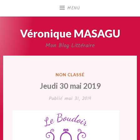
Accéder
MENU
au
contenu
principal
Véronique MASAGU
Mon Blog Littéraire
PUBLIÉ
NON CLASSÉ
DANS
Jeudi 30 mai 2019
Publié
mai 31, 2019