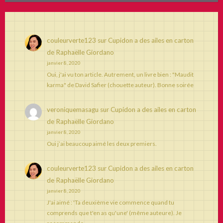
couleurverte123
sur
Cupidon a des ailes en carton
de Raphaëlle Giordano
janvier 8, 2020
Oui, j'ai vu ton article. Autrement, un livre bien : "Maudit
karma" de David Safier (chouette auteur). Bonne soirée
veroniquemasagu
sur
Cupidon a des ailes en carton
de Raphaëlle Giordano
janvier 8, 2020
Oui j’ai beaucoup aimé les deux premiers.
couleurverte123
sur
Cupidon a des ailes en carton
de Raphaëlle Giordano
janvier 8, 2020
J'ai aimé : 'Ta deuxième vie commence quand tu
comprends que t'en as qu'une' (même auteure). Je