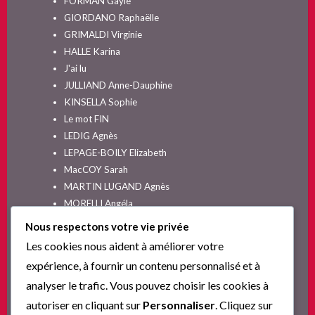
FORMAN Gayle
GIORDANO Raphaëlle
GRIMALDI Virginie
HALLE Karina
J'ai lu
JULLIAND Anne-Dauphine
KINSELLA Sophie
Le mot FIN
LEDIG Agnès
LEPAGE-BOILY Elizabeth
MacCOY Sarah
MARTIN LUGAND Agnès
MORELLI Angéla
MOYES Jojo
Nous respectons votre vie privée
NELSON SPIELMAN Lori
Les cookies nous aident à améliorer votre
Non classé
expérience, à fournir un contenu personnalisé et à
PINGUILLY Yves
analyser le trafic. Vous pouvez choisir les cookies à
RIVA Alex
autoriser en cliquant sur
Personnaliser
. Cliquez sur
SESKIS Tina