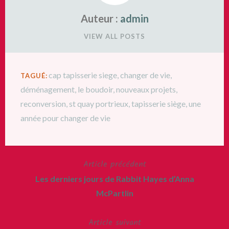
Auteur :
admin
VIEW ALL POSTS
cap tapisserie siege
,
changer de vie
,
TAGUÉ:
déménagement
,
le boudoir
,
nouveaux projets
,
reconversion
,
st quay portrieux
,
tapisserie siège
,
une
année pour changer de vie
Article précédent
Navigation
Les derniers jours de Rabbit Hayes d’Anna
de
McPartlin
l’article
Article suivant