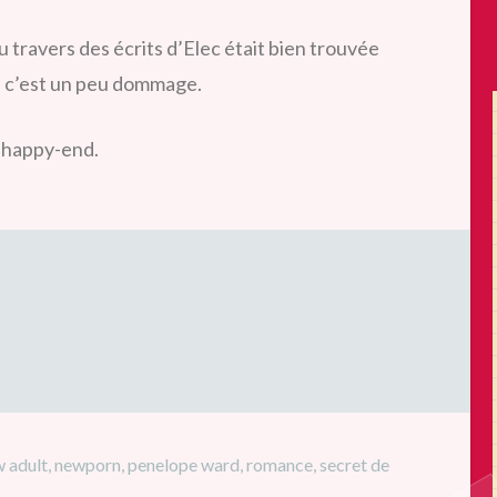
 travers des écrits d’Elec était bien trouvée
e, c’est un peu dommage.
e happy-end.
 adult
,
newporn
,
penelope ward
,
romance
,
secret de