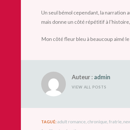
Un seul bémol cependant, la narration au
mais donne un côté répétitif à l’histoir
Mon côté fleur bleu à beaucoup aimé l
Auteur :
admin
VIEW ALL POSTS
adult romance
,
chronique
,
fratrie
,
new
TAGUÉ: