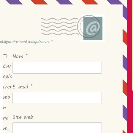
obligatoires sont indiqués avec
*
Nom
*
Enr
egis
trer
E-mail
*
mo
n
Site web
no
m,