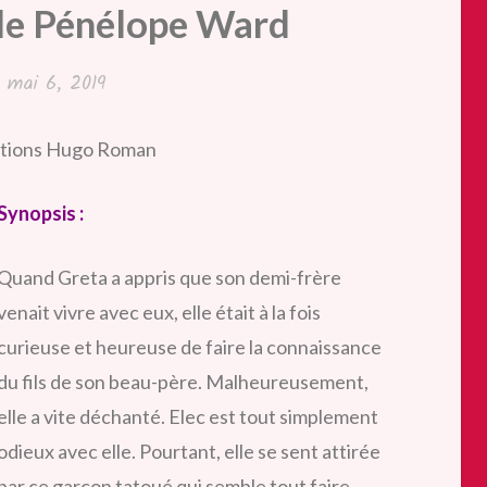
de Pénélope Ward
é
mai 6, 2019
itions Hugo Roman
Synopsis :
Quand Greta a appris que son demi-frère
venait vivre avec eux, elle était à la fois
curieuse et heureuse de faire la connaissance
du fils de son beau-père. Malheureusement,
elle a vite déchanté. Elec est tout simplement
odieux avec elle. Pourtant, elle se sent attirée
par ce garçon tatoué qui semble tout faire