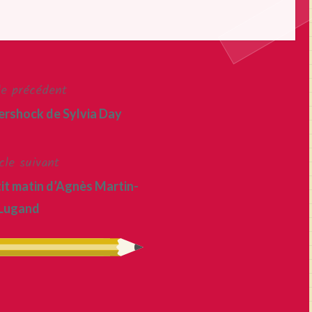
le précédent
ershock de Sylvia Day
cle suivant
tit matin d’Agnès Martin-
Lugand