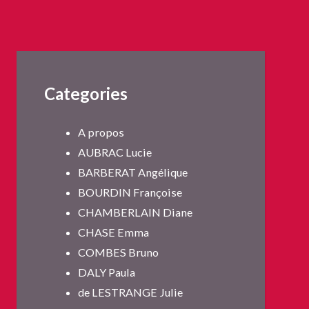
Categories
A propos
AUBRAC Lucie
BARBERAT Angélique
BOURDIN Françoise
CHAMBERLAIN Diane
CHASE Emma
COMBES Bruno
DALY Paula
de LESTRANGE Julie