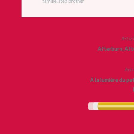
famille
,
step brother
Artic
Navigation
Afterburn, Aft
de
l’article
Arti
À la lumière du pe