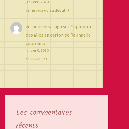
janvier 8, 2020
Je ne suis qu'au début ;)
veroniquemasagu
sur
Cupidon a
des ailes en carton de Raphaëlle
Giordano
janvier 8, 2020
Et tu aimes?
Les commentaires
récents