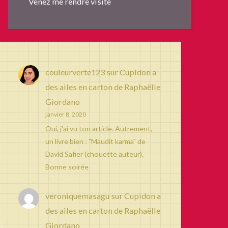
Venez me rendre visite
couleurverte123
sur
Cupidon a
des ailes en carton de Raphaëlle
Giordano
janvier 8, 2020
Oui, j'ai vu ton article. Autrement,
un livre bien : "Maudit karma" de
David Safier (chouette auteur).
Bonne soirée
veroniquemasagu
sur
Cupidon a
des ailes en carton de Raphaëlle
Giordano