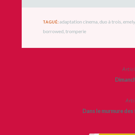
adaptation cinema
,
duo à trois
,
emely
TAGUÉ:
borrowed
,
tromperie
Artic
Navigation
Dimanch
de
l’article
Arti
Dans le murmure des 