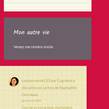
Mon autre vie
Venez me rendre visite
couleurverte123
sur
Cupidon a
des ailes en carton de Raphaëlle
Giordano
janvier 8, 2020
Oui, j'ai vu ton article. Autrement,