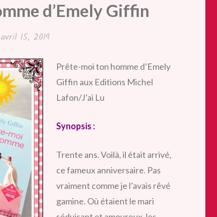
omme d’Emely Giffin
é
avril 15, 2019
Prête-moi ton homme d’Emely
Giffin aux Editions Michel
Lafon/J’ai Lu
Synopsis :
Trente ans. Voilà, il était arrivé,
ce fameux anniversaire. Pas
vraiment comme je l’avais rêvé
gamine. Où étaient le mari
séduisant et amoureux, les