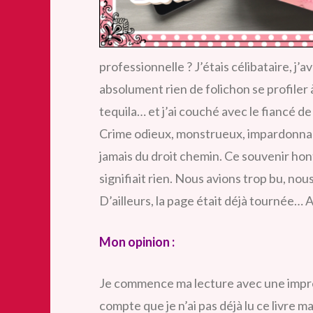
professionnelle ? J’étais célibataire, j’
absolument rien de folichon se profiler à 
tequila… et j’ai couché avec le fiancé d
Crime odieux, monstrueux, impardonnabl
jamais du droit chemin. Ce souvenir honteu
signifiait rien. Nous avions trop bu, nou
D’ailleurs, la page était déjà tournée
Mon opinion :
Je commence ma lecture avec une impres
compte que je n’ai pas déjà lu ce livre mai