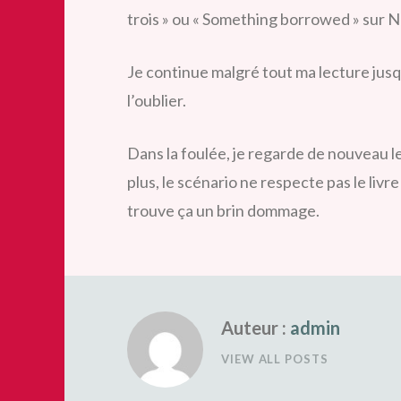
trois » ou « Something borrowed » sur Ne
Je continue malgré tout ma lecture
jusq
l’oublier.
Dans la foulée, je regarde de nouveau le
plus, le scénario ne respecte pas le livr
trouve ça un brin dommage.
Auteur :
admin
VIEW ALL POSTS