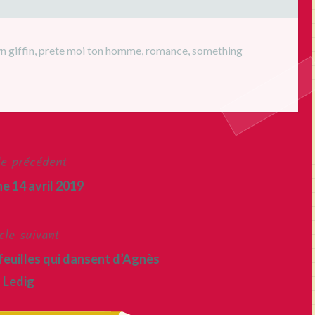
n giffin
,
prete moi ton homme
,
romance
,
something
le précédent
e 14 avril 2019
cle suivant
feuilles qui dansent d’Agnès
Ledig