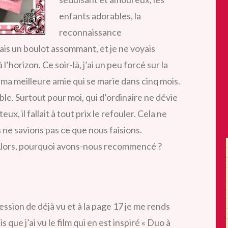
enfants adorables, la
reconnaissance
avais un boulot assommant, et je ne voyais
l’horizon. Ce soir-là, j’ai un peu forcé sur la
e ma meilleure amie qui se marie dans cinq mois.
e. Surtout pour moi, qui d’ordinaire ne dévie
x, il fallait à tout prix le refouler. Cela ne
s ne savions pas ce que nous faisions.
… Alors, pourquoi avons-nous recommencé ?
sion de déjà vu et à la page 17 je me rends
s que j’ai vu le film qui en est inspiré « Duo à