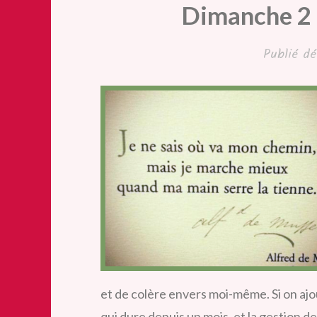
Dimanche 2
Publié
dé
et de colère envers moi-même. Si on ajou
qui dure depuis un mois, et la gestion d