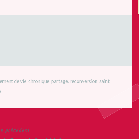
ement de vie
,
chronique
,
partage
,
reconversion
,
saint
e
le précédent