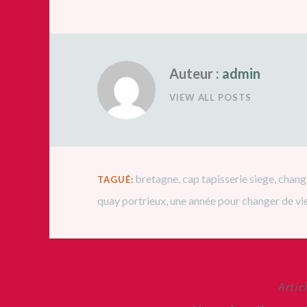
Auteur :
admin
VIEW ALL POSTS
bretagne
,
cap tapisserie siege
,
chang
TAGUÉ:
quay portrieux
,
une année pour changer de vi
Artic
Navigation