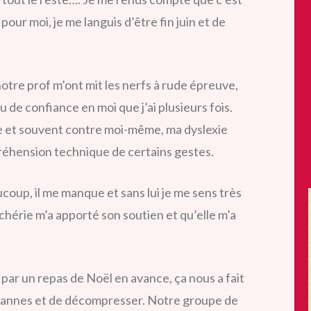
our moi, je me languis d’être fin juin et de
notre prof m’ont mit
les nerfs à rude épreuve,
u de confiance en moi que j’ai plusieurs fois.
e et souvent contre moi-même, ma dyslexie
réhension technique de certains gestes.
ucoup, il me manque et sans lui je me sens très
hérie m’a apporté son soutien et qu’elle m’a
par un repas de Noël en avance, ça nous a fait
 vannes et de décompresser. Notre groupe de