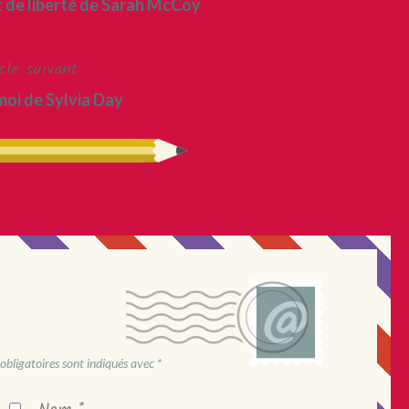
t de liberté de Sarah McCoy
cle suivant
oi de Sylvia Day
obligatoires sont indiqués avec
*