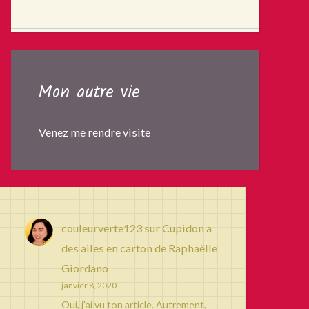
Mon autre vie
Venez me rendre visite
couleurverte123
sur
Cupidon a
des ailes en carton de Raphaëlle
Giordano
janvier 8, 2020
Oui, j'ai vu ton article. Autrement,