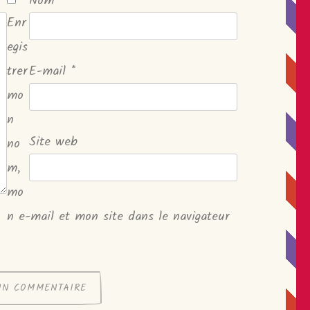
Nom
*
Enr
egis
trer
E-mail
*
mo
n
Site web
no
m,
mo
n e-mail et mon site dans le navigateur