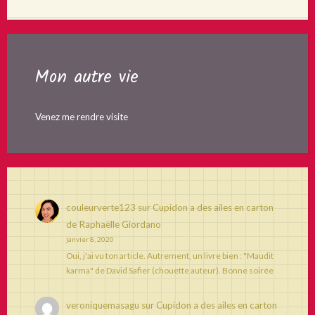
Mon autre vie
Venez me rendre visite
couleurverte123
sur
Cupidon a des ailes en carton
de Raphaëlle Giordano
janvier 8, 2020
Oui, j'ai vu ton article. Autrement, un livre bien : "Maudit
karma" de David Safier (chouette auteur). Bonne soirée
veroniquemasagu
sur
Cupidon a des ailes en carton