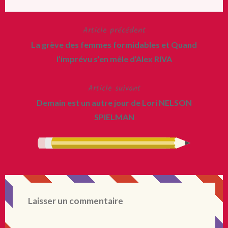
Article précédent
Navigation
La grève des femmes formidables et Quand
de
l’imprévu s’en mêle d’Alex RIVA
l’article
Article suivant
Demain est un autre jour de Lori NELSON
SPIELMAN
Laisser un commentaire