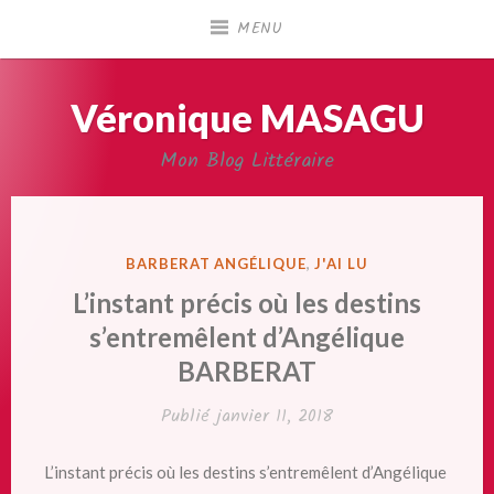
Accéder
MENU
au
contenu
principal
Véronique MASAGU
Mon Blog Littéraire
PUBLIÉ
BARBERAT ANGÉLIQUE
,
J'AI LU
DANS
L’instant précis où les destins
s’entremêlent d’Angélique
BARBERAT
Publié
janvier 11, 2018
L’instant précis où les destins s’entremêlent d’Angélique