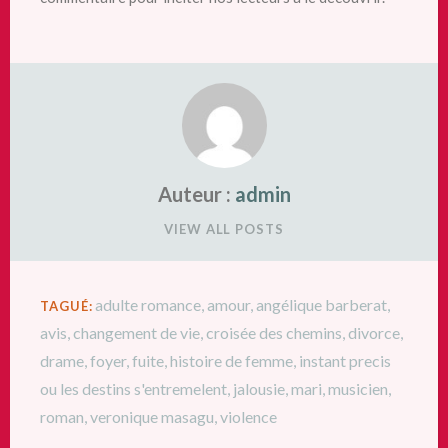
Auteur :
admin
VIEW ALL POSTS
adulte romance
,
amour
,
angélique barberat
,
TAGUÉ:
avis
,
changement de vie
,
croisée des chemins
,
divorce
,
drame
,
foyer
,
fuite
,
histoire de femme
,
instant precis
ou les destins s'entremelent
,
jalousie
,
mari
,
musicien
,
roman
,
veronique masagu
,
violence