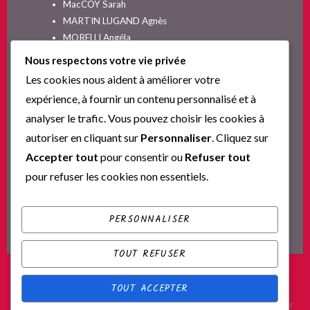
MacCOY Sarah
MARTIN LUGAND Agnès
MORELLI Angéla
MOYES Jojo
Nous respectons votre vie privée
NELSON SPIELMAN Lori
Les cookies nous aident à améliorer votre
Non classé
expérience, à fournir un contenu personnalisé et à
PINGUILLY Yves
analyser le trafic. Vous pouvez choisir les cookies à
RIVA Alex
autoriser en cliquant sur
Personnaliser
. Cliquez sur
SESKIS Tina
SOLNON Jean-François
Accepter tout
pour consentir ou
Refuser tout
SPARKS Nicholas
pour refuser les cookies non essentiels.
Ta nouvelle vie commence ici
YVERT Sylvie
PERSONNALISER
TOUT REFUSER
TOUT ACCEPTER
Fièrement propulsé par WordPress
|
Thème : Scratchpad par