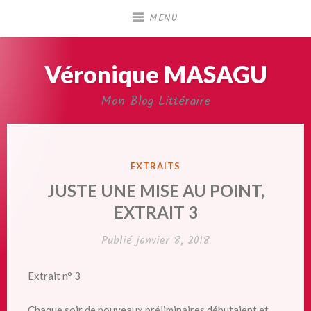
Accéder
MENU
au
contenu
principal
Véronique MASAGU
Mon Blog Littéraire
PUBLIÉ
EXTRAITS
DANS
JUSTE UNE MISE AU POINT,
EXTRAIT 3
Publié
janvier 8, 2018
Extrait n° 3
Chaque soir de nouveaux préliminaires débutaient et