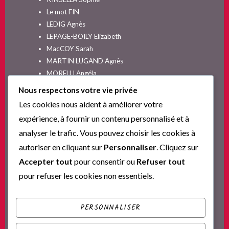
Le mot FIN
LEDIG Agnès
LEPAGE-BOILY Elizabeth
MacCOY Sarah
MARTIN LUGAND Agnès
MORELLI Angéla
MOYES Jojo
Nous respectons votre vie privée
NELSON SPIELMAN Lori
Les cookies nous aident à améliorer votre
Non classé
expérience, à fournir un contenu personnalisé et à
PINGUILLY Yves
analyser le trafic. Vous pouvez choisir les cookies à
RIVA Alex
autoriser en cliquant sur
Personnaliser
. Cliquez sur
SESKIS Tina
SOLNON Jean-François
Accepter tout
pour consentir ou
Refuser tout
SPARKS Nicholas
pour refuser les cookies non essentiels.
Ta nouvelle vie commence ici
YVERT Sylvie
PERSONNALISER