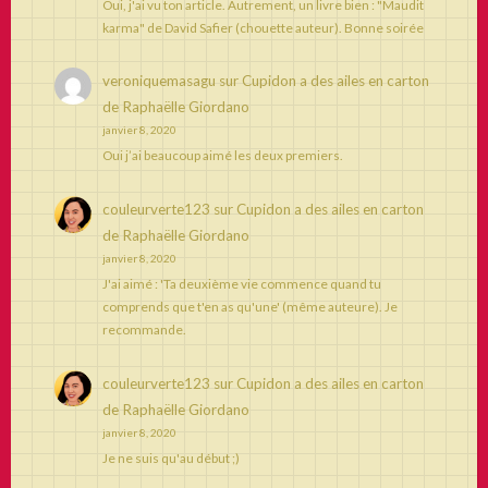
Oui, j'ai vu ton article. Autrement, un livre bien : "Maudit
karma" de David Safier (chouette auteur). Bonne soirée
veroniquemasagu
sur
Cupidon a des ailes en carton
de Raphaëlle Giordano
janvier 8, 2020
Oui j’ai beaucoup aimé les deux premiers.
couleurverte123
sur
Cupidon a des ailes en carton
de Raphaëlle Giordano
janvier 8, 2020
J'ai aimé : 'Ta deuxième vie commence quand tu
comprends que t'en as qu'une' (même auteure). Je
recommande.
couleurverte123
sur
Cupidon a des ailes en carton
de Raphaëlle Giordano
janvier 8, 2020
Je ne suis qu'au début ;)