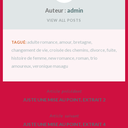
Auteur :
admin
VIEW ALL POSTS
adulte romance
,
amour
,
bretagne
,
TAGUÉ:
changement de vie
,
croisée des chemins
,
divorce
,
fuite
,
histoire de femme
,
new romance
,
roman
,
trio
amoureux
,
veronique masagu
Article précédent
Navigation
JUSTE UNE MISE AU POINT, EXTRAIT 2
de
Article suivant
l’article
JUSTE UNE MISE AU POINT, EXTRAIT 4