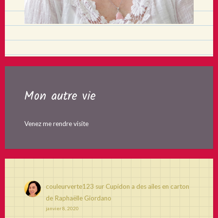
Mon autre vie
Venez me rendre visite
couleurverte123
sur
Cupidon a des ailes en carton
de Raphaëlle Giordano
janvier 8, 2020