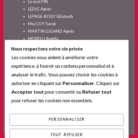
Le mot FIN
LEDIG Agnès
LEPAGE-BOILY Elizabeth
MacCOY Sarah
MARTIN LUGAND Agnès
MORELLI Angéla
MOYES Jojo
Nous respectons votre vie privée
NELSON SPIELMAN Lori
Les cookies nous aident à améliorer votre
Non classé
expérience, à fournir un contenu personnalisé et à
PINGUILLY Yves
analyser le trafic. Vous pouvez choisir les cookies à
RIVA Alex
autoriser en cliquant sur
Personnaliser
. Cliquez sur
SESKIS Tina
SOLNON Jean-François
Accepter tout
pour consentir ou
Refuser tout
SPARKS Nicholas
pour refuser les cookies non essentiels.
Ta nouvelle vie commence ici
YVERT Sylvie
PERSONNALISER
TOUT REFUSER