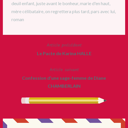
deuil enfant
,
juste avant le bonheur
,
marie d'en haut
,
mère célibataire
,
on regrettera plus tard
,
pars avec lui
,
roman
Article précédent
Navigation
Le Pacte de Karina HALLE
de
Article suivant
l’article
Confession d’une sage-femme de Diane
CHAMBERLAIN