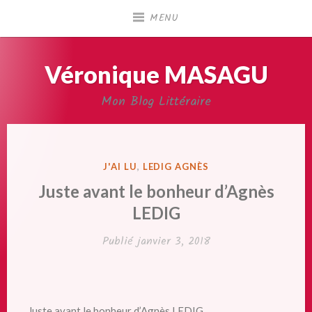
Accéder
MENU
au
contenu
principal
Véronique MASAGU
Mon Blog Littéraire
PUBLIÉ
J'AI LU
,
LEDIG AGNÈS
DANS
Juste avant le bonheur d’Agnès
LEDIG
Publié
janvier 3, 2018
Juste avant le bonheur d’Agnès LEDIG