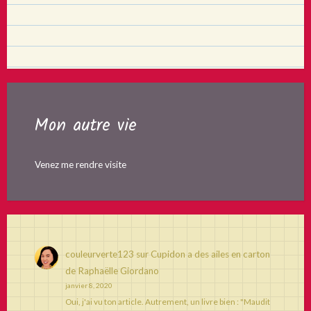
Mon autre vie
Venez me rendre visite
couleurverte123
sur
Cupidon a des ailes en carton
de Raphaëlle Giordano
janvier 8, 2020
Oui, j'ai vu ton article. Autrement, un livre bien : "Maudit