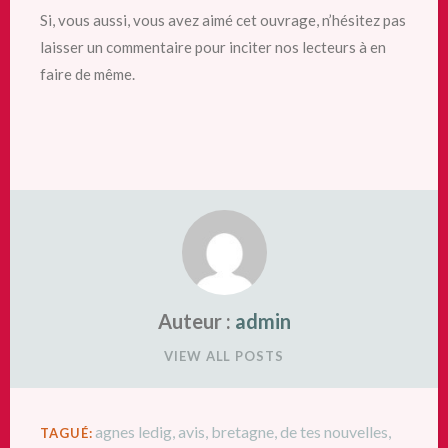
Si, vous aussi, vous avez aimé cet ouvrage, n’hésitez pas
laisser un commentaire pour inciter nos lecteurs à en
faire de même.
Auteur :
admin
VIEW ALL POSTS
agnes ledig
,
avis
,
bretagne
,
de tes nouvelles
,
TAGUÉ: