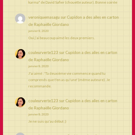
karma" de David Safier (chouette auteur). Bonne soirée
veroniquemasagu
sur
Cupidon a des ailes en carton
de Raphaëlle Giordano
janvier 8, 2020
Oui j’ai beaucoup aimé les deux premiers.
couleurverte123
sur
Cupidon a des ailes en carton
de Raphaëlle Giordano
janvier 8, 2020
J'ai aimé : 'Ta deuxième vie commence quand tu
comprends que t'en as qu'une' (même auteure). Je
recommande.
couleurverte123
sur
Cupidon a des ailes en carton
de Raphaëlle Giordano
janvier 8, 2020
Je ne suis qu'au début ;)