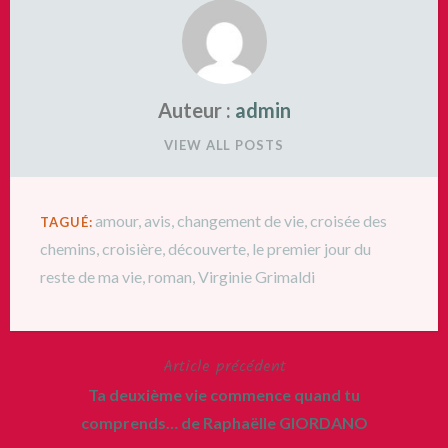
Auteur :
admin
VIEW ALL POSTS
amour
,
avis
,
changement de vie
,
croisée des
TAGUÉ:
chemins
,
croisière
,
découverte
,
le premier jour du
reste de ma vie
,
roman
,
Virginie Grimaldi
Article précédent
Navigation
Ta deuxième vie commence quand tu
de
comprends… de Raphaëlle GIORDANO