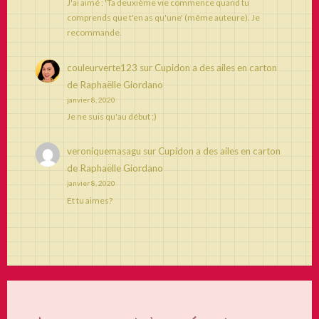
J'ai aimé : 'Ta deuxième vie commence quand tu
comprends que t'en as qu'une' (même auteure). Je
recommande.
couleurverte123
sur
Cupidon a des ailes en carton
de Raphaëlle Giordano
janvier 8, 2020
Je ne suis qu'au début ;)
veroniquemasagu
sur
Cupidon a des ailes en carton
de Raphaëlle Giordano
janvier 8, 2020
Et tu aimes?