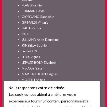
FLAGG Fannie
FORMAN Gayle
GIORDANO Raphaëlle
GRIMALDI Virginie
HALLE Karina
J'ai lu
JULLIAND Anne-Dauphine
KINSELLA Sophie
Le mot FIN
LEDIG Agnès
LEPAGE-BOILY Elizabeth
MacCOY Sarah
MARTIN LUGAND Agnès
MORELLI Angéla
MOYES Jojo
Nous respectons votre vie privée
NELSON SPIELMAN Lori
Les cookies nous aident à améliorer votre
Non classé
expérience, à fournir un contenu personnalisé et à
PINGUILLY Yves