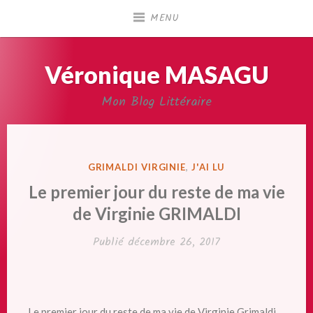
Accéder
MENU
au
contenu
principal
Véronique MASAGU
Mon Blog Littéraire
PUBLIÉ
GRIMALDI VIRGINIE
,
J'AI LU
DANS
Le premier jour du reste de ma vie
de Virginie GRIMALDI
Publié
décembre 26, 2017
Le premier jour du reste de ma vie de Virginie Grimaldi.